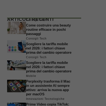
ARTICOLI RECENTI
Consigli Tech
Come costruire una beauty
routine efficace in pochi
passaggi
Consigli Tech
Scegliere la tariffa mobile
nel 2026: i fattori chiave
prima del cambio operatore
Consigli Tech
Scegliere la tariffa mobile
nel 2026: i fattori chiave
prima del cambio operatore
Mobile
Perplexity trasforma il Mac
in un assistente AI sempre
attivo: arriva la nuova app
per macOS
Innovazioni Tecnologiche
Prime Video copia TikTok: