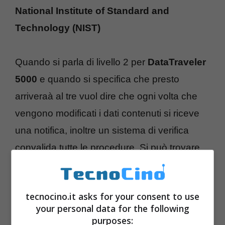
National Institute of Standard and
Technology (NIST)
Quando si parla di livello 2 per
DataTraveler
5000
e quando si specifica che presto
arriveraà al tre vuol dire che ogni volta che
vengono modificati i dati contenuti si riceve
una notifica, inoltre un sistema di verifica
convalida tutte le procedure. Si può trovare
nei
tagli di memoria da 2,4, 8 e 16GB
,
include un tool per ricerca di eventuale
tecnocino.it asks for your consent to use
malware.
your personal data for the following
purposes: