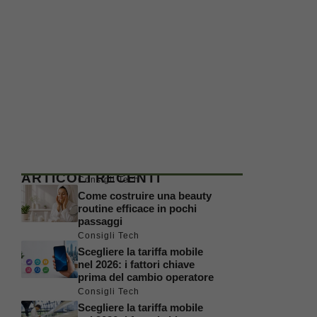
ARTICOLI RECENTI
Consigli Tech
Come costruire una beauty
routine efficace in pochi
passaggi
Consigli Tech
Scegliere la tariffa mobile
nel 2026: i fattori chiave
prima del cambio operatore
Consigli Tech
Scegliere la tariffa mobile