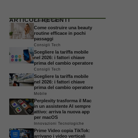
ARTICOLI RECENTI
Consigli Tech
Come costruire una beauty
routine efficace in pochi
passaggi
Consigli Tech
Scegliere la tariffa mobile
nel 2026: i fattori chiave
prima del cambio operatore
Consigli Tech
Scegliere la tariffa mobile
nel 2026: i fattori chiave
prima del cambio operatore
Mobile
Perplexity trasforma il Mac
in un assistente AI sempre
attivo: arriva la nuova app
per macOS
Innovazioni Tecnologiche
Prime Video copia TikTok:
arrivano i video verticali