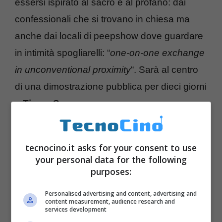
essersi ispirato al sacro e al profano: dai
confessionali che si trovano in chiesa ma
anche dai locali di peepshow dove guardare
in intimità spogliarelli: “
one-on-one exchange
in unconventional proximity
“. Sarà al centro
di una dimostrazione pubblica per dieci giorni
a
Times Square
tecnocino.it asks for your consent to use
your personal data for the following
purposes:
Personalised advertising and content, advertising and
content measurement, audience research and
services development