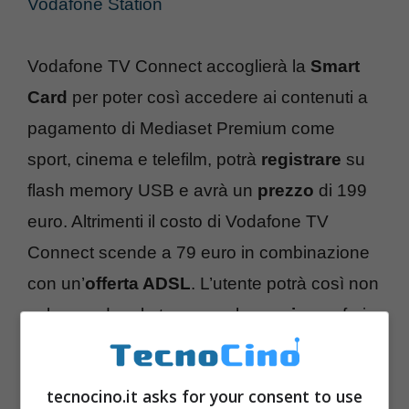
Vodafone Station
Vodafone TV Connect accoglierà la
Smart
Card
per poter così accedere ai contenuti a
pagamento di Mediaset Premium come
sport, cinema e telefilm, potrà
registrare
su
flash memory USB e avrà un
prezzo
di 199
euro. Altrimenti il costo di Vodafone TV
Connect scende a 79 euro in combinazione
con un’
offerta ADSL
. L’utente potrà così non
solo guardare la tv ma anche
navigare
, fruire
dei servizi del web e ascoltare musica o
aprire video. Vodafone TV Connect arriverà a
tecnocino.it asks for your consent to use
giugno