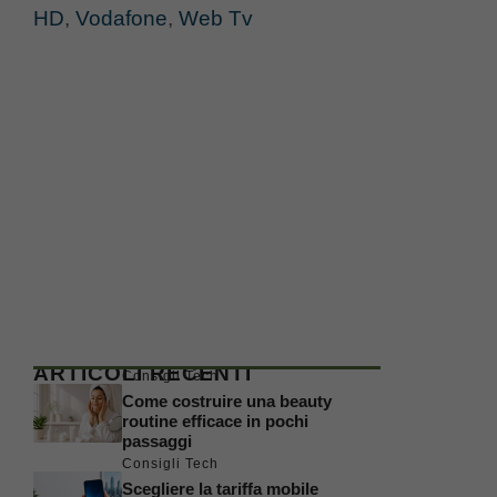
HD
,
Vodafone
,
Web Tv
ARTICOLI RECENTI
Consigli Tech
Come costruire una beauty
routine efficace in pochi
passaggi
Consigli Tech
Scegliere la tariffa mobile