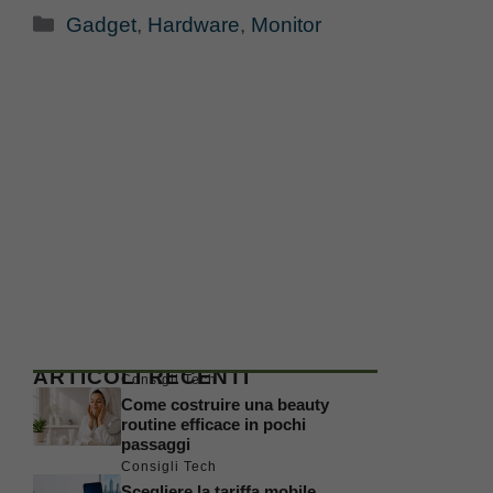
Categorie
Gadget
,
Hardware
,
Monitor
ARTICOLI RECENTI
Consigli Tech
Come costruire una beauty
routine efficace in pochi
passaggi
Consigli Tech
Scegliere la tariffa mobile