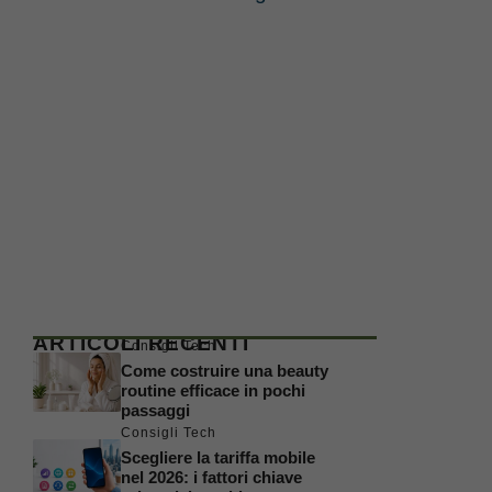
ARTICOLI RECENTI
Consigli Tech
Come costruire una beauty
routine efficace in pochi
passaggi
Consigli Tech
Scegliere la tariffa mobile
nel 2026: i fattori chiave