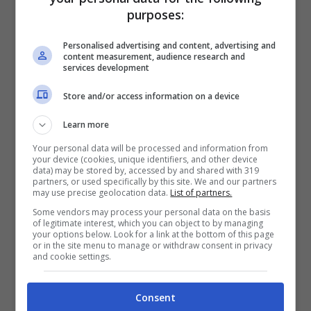
purposes:
Personalised advertising and content, advertising and
La seconda bicicletta assurda è stata vista
content measurement, audience research and
services development
transitare sul River Cam a Cambridge e
assomiglia più che altro a un pedalò.
Store and/or access information on a device
L’inventore
Victor David
l’ha anche prezzata
Learn more
a
1200 sterline
. Con questo prezzo e una
Your personal data will be processed and information from
your device (cookies, unique identifiers, and other device
velocità
massima di 5km/h prevediamo
data) may be stored by, accessed by and shared with 319
partners, or used specifically by this site. We and our partners
vendite esaurite in pochi secondi…
may use precise geolocation data.
List of partners.
Some vendors may process your personal data on the basis
of legitimate interest, which you can object to by managing
your options below. Look for a link at the bottom of this page
or in the site menu to manage or withdraw consent in privacy
and cookie settings.
Consent