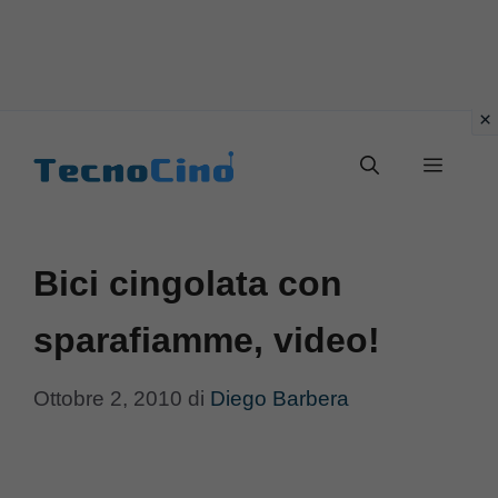
Vai
al
Menu
contenuto
Bici cingolata con
sparafiamme, video!
Ottobre 2, 2010
di
Diego Barbera