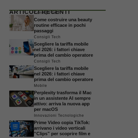
ARTICOLI RECENTI
Consigli Tech
Come costruire una beauty
routine efficace in pochi
passaggi
Consigli Tech
Scegliere la tariffa mobile
nel 2026: i fattori chiave
prima del cambio operatore
Consigli Tech
Scegliere la tariffa mobile
nel 2026: i fattori chiave
prima del cambio operatore
Mobile
Perplexity trasforma il Mac
in un assistente AI sempre
attivo: arriva la nuova app
per macOS
Innovazioni Tecnologiche
Prime Video copia TikTok:
arrivano i video verticali
“Clips” per scoprire film e