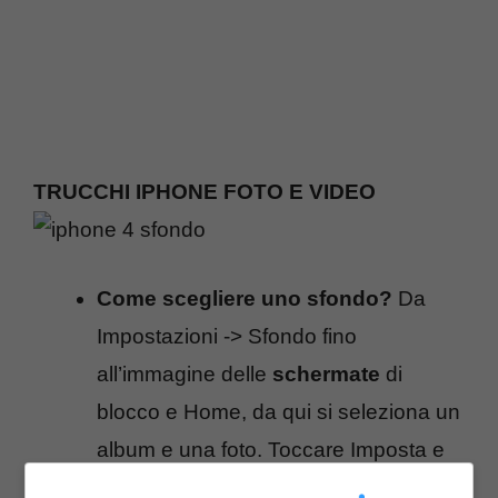
TRUCCHI IPHONE FOTO E VIDEO
Come scegliere uno sfondo?
Da
Impostazioni -> Sfondo fino
all’immagine delle
schermate
di
blocco e Home, da qui si seleziona un
album e una foto. Toccare Imposta e
usa come sfondo.