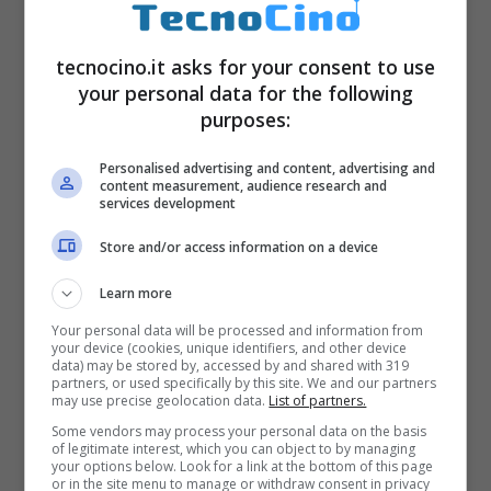
Come zoomare?
In Fotocamera,
toccare lo schermo e usare il cursore.
tecnocino.it asks for your consent to use
your personal data for the following
Come salvare una schermata?
Tieni
purposes:
premuto
Home
poi tasto
Personalised advertising and content, advertising and
Standby/Riattiva
.
content measurement, audience research and
services development
Come mettere a fuoco?
In
Store and/or access information on a device
Fotocamera tocca schermo nella zona
da mettere a fuoco, sarà regolato
Learn more
automaticamente
esposizione
e
Your personal data will be processed and information from
your device (cookies, unique identifiers, and other device
bilanciamento
del bianco.
data) may be stored by, accessed by and shared with 319
partners, or used specifically by this site. We and our partners
Come avanzare in un video?
may use precise geolocation data.
List of partners.
Some vendors may process your personal data on the basis
Toccare e tenere premuto poi
of legitimate interest, which you can object to by managing
your options below. Look for a link at the bottom of this page
trascinare il cursore nella barra in
or in the site menu to manage or withdraw consent in privacy