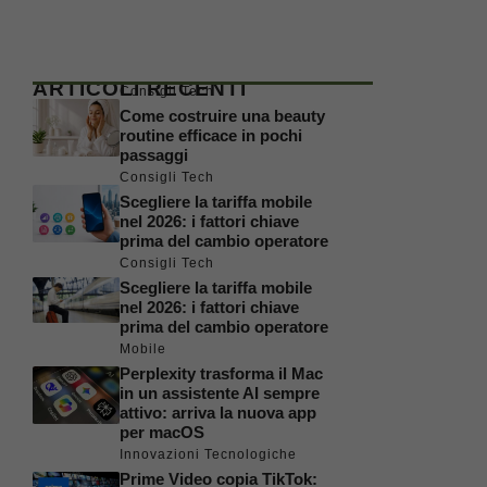
ARTICOLI RECENTI
Consigli Tech
Come costruire una beauty
routine efficace in pochi
passaggi
Consigli Tech
Scegliere la tariffa mobile
nel 2026: i fattori chiave
prima del cambio operatore
Consigli Tech
Scegliere la tariffa mobile
nel 2026: i fattori chiave
prima del cambio operatore
Mobile
Perplexity trasforma il Mac
in un assistente AI sempre
attivo: arriva la nuova app
per macOS
Innovazioni Tecnologiche
Prime Video copia TikTok: