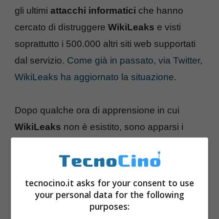
gli ultimi
attacchi informatici
che hanno
cercato di distruggere
WikiLeaks
e visti
soprattutto i 500.000 altri siti web supportati
dal servizio.
Come già in passato, via Twitter,
WikiLeaks ha aggiornato la situazione
.
Dopo qualche ora di apprensione in cui
WikiLeaks
non è esistito, sono apparsi i
mirror http://213.251.145.96/, http://46.59.1.2/
e http://88.80.13.160/ con server francesi di
OVH
e svedesi a
Bahnhof
.
tecnocino.it asks for your consent to use
your personal data for the following
purposes: