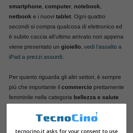
smartphone
,
computer
,
notebook
,
netbook
e i nuovi
tablet
. Ogni quattro
secondi si compra qualcosa di elettronico ed
è subito caccia all’ultimo arrivato non appena
viene presentato un
gioiello
,
vedi l’assalto a
iPad a prezzi assurdi
.
Per quanto riguarda gli altri settori, è sempre
più che importante il
commercio
prettamente
femminile nella categoria
bellezza e salute
(+39%), poi troviamo
Casa, Arredamento e
Bricolage
(+26%) e continua il buon risultato
di
Auto, ricambi e accessori
(+23,6%).
tecnocino.it asks for your consent to use