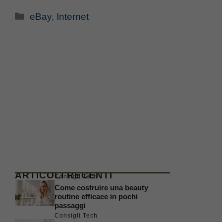
Categorie
eBay
,
Internet
ARTICOLI RECENTI
Consigli Tech
Come costruire una beauty
routine efficace in pochi
passaggi
Consigli Tech