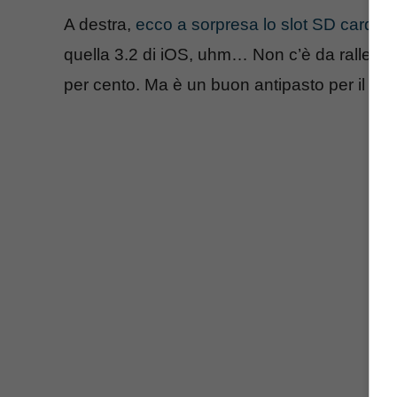
A destra,
ecco a sorpresa lo slot SD card p
quella 3.2 di iOS, uhm… Non c’è da rallegrar
per cento. Ma è un buon antipasto per il p