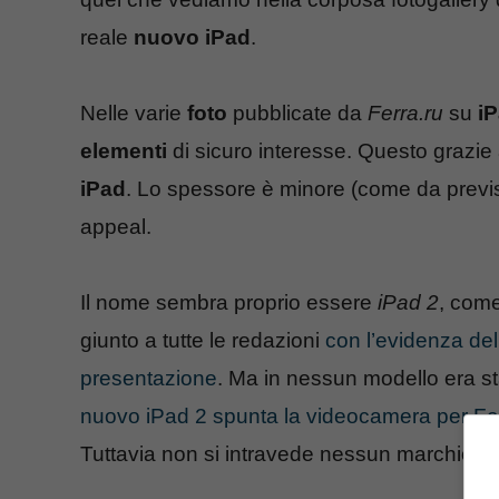
reale
nuovo iPad
.
Nelle varie
foto
pubblicate da
Ferra.ru
su
iP
elementi
di sicuro interesse. Questo grazie 
iPad
. Lo spessore è minore (come da previ
appeal.
Il nome sembra proprio essere
iPad 2
, com
giunto a tutte le redazioni
con l’evidenza del
presentazione
. Ma in nessun modello era st
nuovo iPad 2 spunta la videocamera per F
Tuttavia non si intravede nessun marchio d