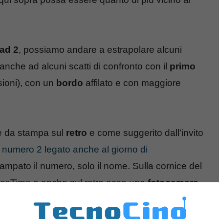
ad 2
, possiamo andare a estrapolare alcuni
anche ad alcuni scatti di confronto con il
primo
sioni), con un
bordo
affilato e con maggiore
e da stampa sul
retro
e come suggerito dall’invito
 numero 2 legato anche al giorno di
ampato il numero, solo il nome. Sulla cornice del
aceTime
e anche sul retro ecco una
fotocamera
.
i
tecnologia
, come FaceTime appunto.