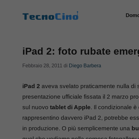
Vai
al
Domo
contenuto
iPad 2: foto rubate eme
Febbraio 28, 2011
di
Diego Barbera
iPad 2
aveva svelato praticamente nulla di s
presentazione ufficiale fissata il 2 marzo 
sul nuovo
tablet di Apple
. Il condizionale 
rappresentino davvero iPad 2, potrebbe es
in produzione. O più semplicemente una
bu
quel che vediamo nella corposa fotogallery 