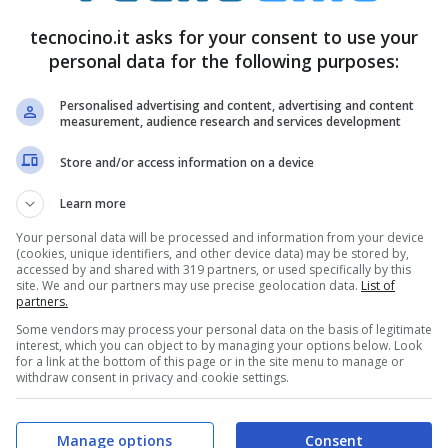
er espandere la memoria
. L’
interfaccia
sembra
tecnocino.it asks for your consent to use your
personal data for the following purposes:
si troppo perché il rischio
bufala
è vicino al 100
rossimo
mercoledi
.
Personalised advertising and content, advertising and content
measurement, audience research and services development
Store and/or access information on a device
Learn more
Your personal data will be processed and information from your device
(cookies, unique identifiers, and other device data) may be stored by,
accessed by and shared with 319 partners, or used specifically by this
site. We and our partners may use precise geolocation data.
List of
partners.
Some vendors may process your personal data on the basis of legitimate
interest, which you can object to by managing your options below. Look
for a link at the bottom of this page or in the site menu to manage or
withdraw consent in privacy and cookie settings.
Manage options
Consent