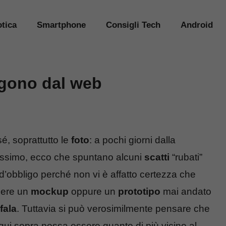
tica
Smartphone
Consigli Tech
Android
rgono dal web
é, soprattutto le
foto
: a pochi giorni dalla
prossimo, ecco che spuntano alcuni
scatti
“rubati”
è d’obbligo perché non vi è affatto certezza che
sere un
mockup
oppure un
prototipo
mai andato
fala
. Tuttavia si può verosimilmente pensare che
qui sopra possa essere quanto di più vicino al