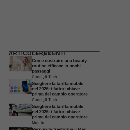
ARTICOLI RECENTI
Consigli Tech
Come costruire una beauty
routine efficace in pochi
passaggi
Consigli Tech
Scegliere la tariffa mobile
nel 2026: i fattori chiave
prima del cambio operatore
Consigli Tech
Scegliere la tariffa mobile
nel 2026: i fattori chiave
prima del cambio operatore
Mobile
Perplexity trasforma il Mac