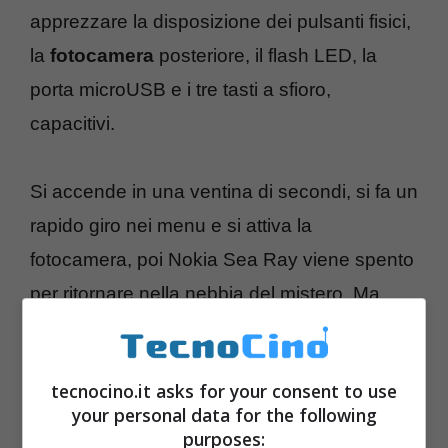
apprezzare la disposizione dei pulsanti fisici,
la
fotocamera
posteriore, il flash LED, la
porta microUSB e i tre tasti a sfioro,
capacitivi.
Si accende in una ventina di secondi, si fa un
rapido giro nei menu e si attiva la
fotocamera, poi Nokia Sea Ray viene spento
per ritornare nella nebbia del mistero. Ma
stiamone certi, la campagna di graduale
disvelamento
continuerà fino alla
tecnocino.it asks for your consent to use
presentazione
.
your personal data for the following
purposes: