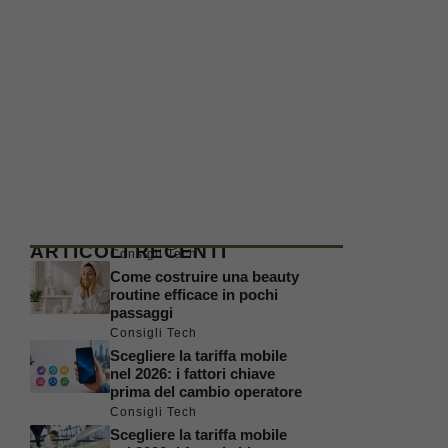
ARTICOLI RECENTI
Consigli Tech
Come costruire una beauty
routine efficace in pochi
passaggi
Consigli Tech
Scegliere la tariffa mobile
nel 2026: i fattori chiave
prima del cambio operatore
Consigli Tech
Scegliere la tariffa mobile