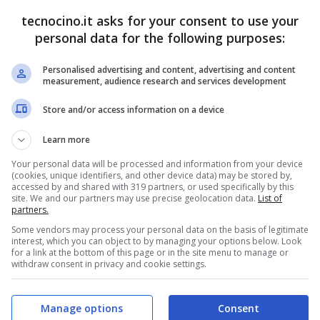
do così i ponti con i suoi circa mezzo milione di
tecnocino.it asks for your consent to use your
usica, film,
videogiochi
e
software
. E ora le
personal data for the following purposes:
 già esultato dopo la legge dei 6 schiocchi
.
Personalised advertising and content, advertising and content
measurement, audience research and services development
Store and/or access information on a device
Learn more
Your personal data will be processed and information from your device
(cookies, unique identifiers, and other device data) may be stored by,
accessed by and shared with 319 partners, or used specifically by this
site. We and our partners may use precise geolocation data.
List of
partners.
Some vendors may process your personal data on the basis of legitimate
interest, which you can object to by managing your options below. Look
for a link at the bottom of this page or in the site menu to manage or
withdraw consent in privacy and cookie settings.
Manage options
Consent