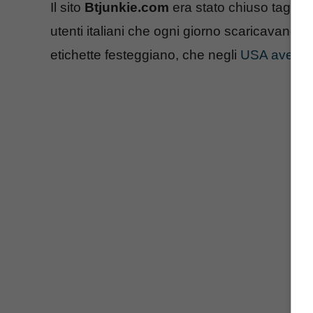
Il sito
Btjunkie.com
era stato chiuso taglian
utenti italiani che ogni giorno scaricavano m
etichette festeggiano, che negli
USA avevano