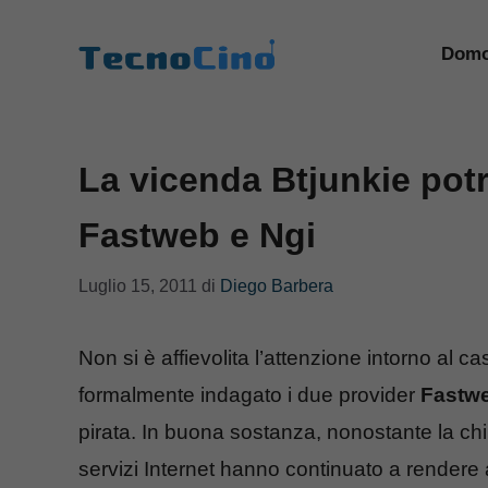
Vai
al
Domo
contenuto
La vicenda Btjunkie pot
Fastweb e Ngi
Luglio 15, 2011
di
Diego Barbera
Non si è affievolita l’attenzione intorno al c
formalmente indagato i due provider
Fastw
pirata. In buona sostanza, nonostante la chiu
servizi Internet hanno continuato a rendere 