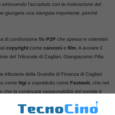
o sminuendo l’accaduto con la motivazione del
bbe giungere una
stangata
importante, perché
a di condivisione file
P2P
che spesso e volentieri
dal
copyright
come
canzoni
e
film
. A avviare il
ore del Tribunale di Cagliari, Giangiacomo Pilia.
a tributaria della Guardia di Finanza di Cagliari
iano come
Ngi
e soprattutto come
Fastweb
, che nel
che la continuata raggiungibilità del portale è