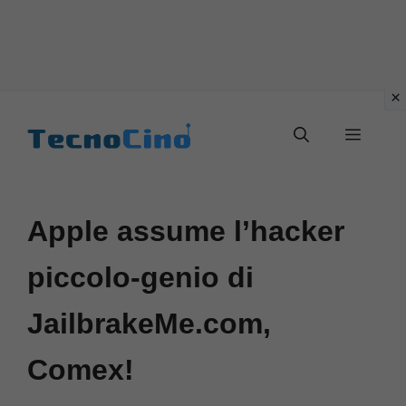
Vai
al
Menu
contenuto
Apple assume l’hacker
piccolo-genio di
JailbrakeMe.com,
Comex!