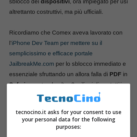
sblocco dei
dispositivi
, ora impiegato per usi
altrettanto costruttivi, ma più ufficiali.
Ricordiamo che Comex aveva lavorato con
l’
iPhone Dev Team per mettere su il
semplicissimo e efficace portale
JailbreakMe.com
per lo sblocco immediato e
essenziale sfruttando un allora falla di
PDF
in
Safari
e contando oltre
2 milioni di contatti
in
pochi giorni.
tecnocino.it asks for your consent to use
your personal data for the following
purposes: