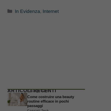
Categorie
In Evidenza
,
Internet
ARTICOLI RECENTI
Consigli Tech
Come costruire una beauty
routine efficace in pochi
passaggi
Consigli Tech