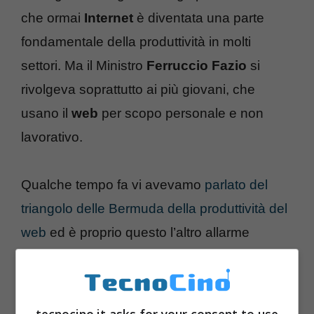
che ormai
Internet
è diventata una parte
fondamentale della produttività in molti
settori. Ma il Ministro
Ferruccio Fazio
si
rivolgeva soprattutto ai più giovani, che
usano il
web
per scopo personale e non
lavorativo.
Qualche tempo fa vi avevamo
parlato del
triangolo delle Bermuda della produttività del
web
ed è proprio questo l’altro allarme
lanciato: social network e servizi del web
tolgono tempo anche sul posto del lavoro.
Fazio ha spiegato che i sintomi
della
tecnocino.it asks for your consent to use