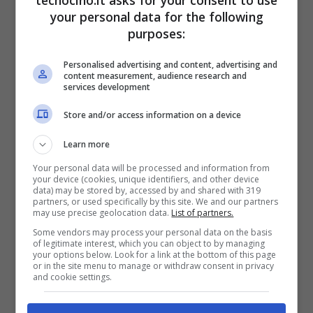
dipendenza da Internet
sono associabili a
your personal data for the following
purposes:
quelli delle altre droghe.
Personalised advertising and content, advertising and
content measurement, audience research and
Quali? Sentimenti compulsivi, un graduale
services development
isolamento sociale e la perdita di contatti
Store and/or access information on a device
reali, la dipendenza psicopatologica
Learn more
dall’oggetto in questione e sentimenti di
Your personal data will be processed and information from
onnipotenza. E voi? Quante ore passate
your device (cookies, unique identifiers, and other device
data) may be stored by, accessed by and shared with 319
partners, or used specifically by this site. We and our partners
davanti al PC non per lavoro? Lamentate
may use precise geolocation data.
List of partners.
qualcuno di questi sintomi?
Some vendors may process your personal data on the basis
of legitimate interest, which you can object to by managing
your options below. Look for a link at the bottom of this page
or in the site menu to manage or withdraw consent in privacy
and cookie settings.