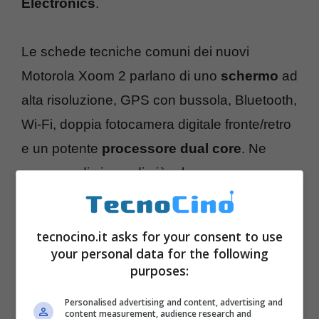
Electronics
.
Le schede tecniche comuni dei nuovi
Motorola Xoom 2 parlano di uno
schermo
ad
alta risoluzione, GPS con bussola, Bluetooth,
Wi-Fi, doppia fotocamera digitale fronte/retro
e un potente
processore dual core
. Ne
sapremo di sicuro di più a breve.
tecnocino.it asks for your consent to use
your personal data for the following
purposes:
Personalised advertising and content, advertising and
content measurement, audience research and