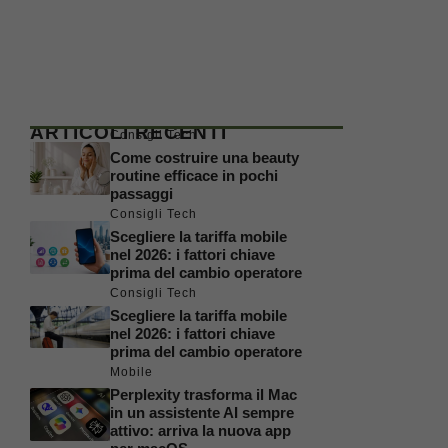
ARTICOLI RECENTI
Consigli Tech
Come costruire una beauty
routine efficace in pochi
passaggi
Consigli Tech
Scegliere la tariffa mobile
nel 2026: i fattori chiave
prima del cambio operatore
Consigli Tech
Scegliere la tariffa mobile
nel 2026: i fattori chiave
prima del cambio operatore
Mobile
Perplexity trasforma il Mac
in un assistente AI sempre
attivo: arriva la nuova app