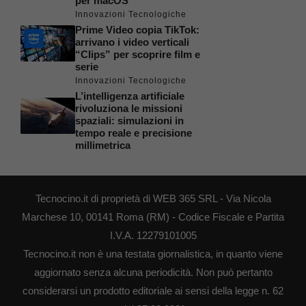
per macOS
Innovazioni Tecnologiche
Prime Video copia TikTok:
arrivano i video verticali
“Clips” per scoprire film e
serie
Innovazioni Tecnologiche
L’intelligenza artificiale
rivoluziona le missioni
spaziali: simulazioni in
tempo reale e precisione
millimetrica
Tecnocino.it di proprietà di WEB 365 SRL - Via Nicola
Marchese 10, 00141 Roma (RM) - Codice Fiscale e Partita
I.V.A. 12279101005
Tecnocino.it non è una testata giornalistica, in quanto viene
aggiornato senza alcuna periodicità. Non può pertanto
considerarsi un prodotto editoriale ai sensi della legge n. 62