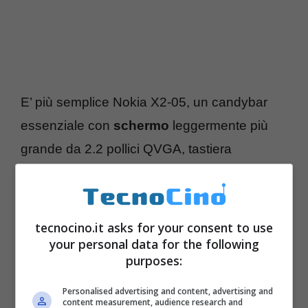
E’ più semplice Nokia X2-05, un candybar
essenziale con
schermo
leggermente più
grande da 2.2 pollici QVGA, tastiera
alfanumerica, fotocamera posteriore VGA,
Bluetooth
e ampliamento della memoria via
microSD
. Ecco il filmato che presenta il
tecnocino.it asks for your consent to use
nuovo terminale in modo ufficiale.
your personal data for the following
purposes:
Personalised advertising and content, advertising and
content measurement, audience research and