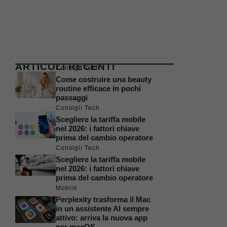
ARTICOLI RECENTI
Consigli Tech
Come costruire una beauty
routine efficace in pochi
passaggi
Consigli Tech
Scegliere la tariffa mobile
nel 2026: i fattori chiave
prima del cambio operatore
Consigli Tech
Scegliere la tariffa mobile
nel 2026: i fattori chiave
prima del cambio operatore
Mobile
Perplexity trasforma il Mac
in un assistente AI sempre
attivo: arriva la nuova app
per macOS