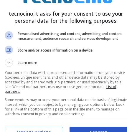
are video dal DVD oppure fruire dei contenuti
tecnocino.it asks for your consent to use your
be compreso. E’ possibile contare su quattro
personal data for the following purposes:
 Il
prezzo
di vendita è di 489 euro (+80 euro per il
Personalised advertising and content, advertising and content
measurement, audience research and services development
Store and/or access information on a device
Learn more
Your personal data will be processed and information from your device
(cookies, unique identifiers, and other device data) may be stored by,
accessed by and shared with 319 partners, or used specifically by this
site. We and our partners may use precise geolocation data.
List of
partners.
Some vendors may process your personal data on the basis of legitimate
interest, which you can object to by managing your options below. Look
for a link at the bottom of this page or in the site menu to manage or
withdraw consent in privacy and cookie settings.