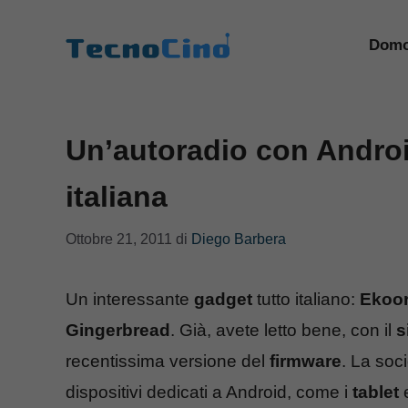
Vai
al
Domo
contenuto
Un’autoradio con Android
italiana
Ottobre 21, 2011
di
Diego Barbera
Un interessante
gadget
tutto italiano:
Ekoor
Gingerbread
. Già, avete letto bene, con il
s
recentissima versione del
firmware
. La soc
dispositivi dedicati a Android, come i
tablet
e