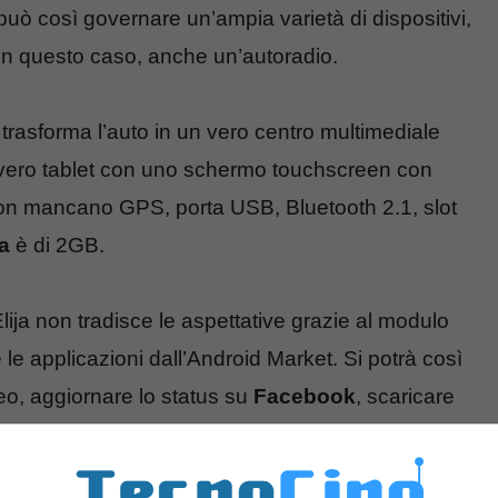
può così governare un’ampia varietà di dispositivi,
n questo caso, anche un’autoradio.
trasforma l’auto in un vero centro multimediale
vero tablet con uno schermo touchscreen con
 non mancano GPS, porta USB, Bluetooth 2.1, slot
a
è di 2GB.
lija non tradisce le aspettative grazie al modulo
e le applicazioni dall’Android Market. Si potrà così
eo, aggiornare lo status su
Facebook
, scaricare