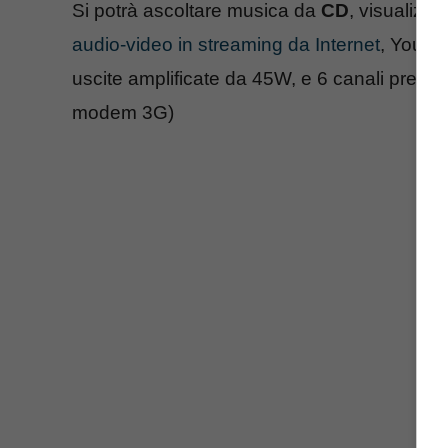
Si potrà ascoltare musica da
CD
, visualizz
audio-video in streaming da Internet
, Youtu
uscite amplificate da 45W, e 6 canali preout.
modem 3G)