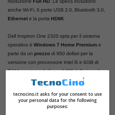
risoluzione
Full HD
. Le specs includono
anche Wi-Fi, 6 porte USB 2.0, Bluetooth 3.0,
Ethernet
e la porta
HDMI
.
Dell Inspiron One 2320 opta per il sistema
operativo è
Windows 7 Home Premium
e
parte da un
prezzo
di 950 dollari per la
versione con processore Intel i5 e 6GB di
RAM, mentre sale fino a 1400 dollari per il
modello con processore Intel Core i7 e 8 GB
di
RAM
.
tecnocino.it asks for your consent to use
your personal data for the following
purposes: