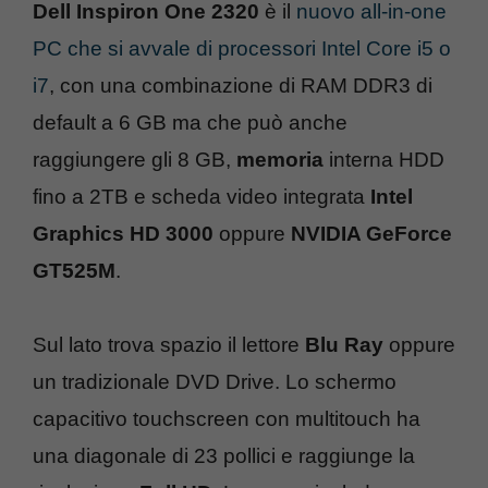
Dell Inspiron One 2320
è il
nuovo all-in-one
PC che si avvale di processori Intel Core i5 o
i7
, con una combinazione di RAM DDR3 di
default a 6 GB ma che può anche
raggiungere gli 8 GB,
memoria
interna HDD
fino a 2TB e scheda video integrata
Intel
Graphics HD 3000
oppure
NVIDIA GeForce
GT525M
.
Sul lato trova spazio il lettore
Blu Ray
oppure
un tradizionale DVD Drive. Lo schermo
capacitivo touchscreen con multitouch ha
una diagonale di 23 pollici e raggiunge la