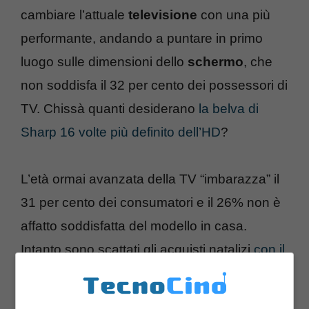
cambiare l’attuale
televisione
con una più
performante, andando a puntare in primo
luogo sulle dimensioni dello
schermo
, che
non soddisfa il 32 per cento dei possessori di
TV. Chissà quanti desiderano
la belva di
Sharp 16 volte più definito dell’HD
?
L’età ormai avanzata della TV “imbarazza” il
31 per cento dei consumatori e il 26% non è
affatto soddisfatta del modello in casa.
Intanto sono scattati gli acquisti natalizi
con il
tradizionale Black Friday inaugurato anche in
Italia(d qualche tempo) da Apple
. E voi,