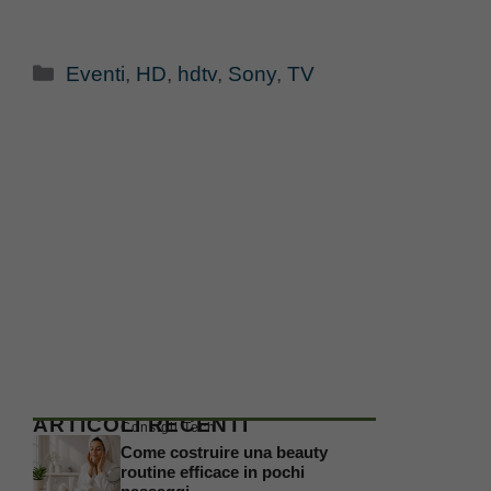
Categorie
Eventi
,
HD
,
hdtv
,
Sony
,
TV
ARTICOLI RECENTI
Consigli Tech
Come costruire una beauty
routine efficace in pochi