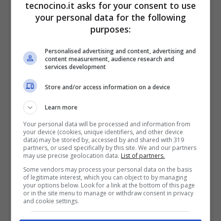
tecnocino.it asks for your consent to use
acquisterete una TV nei prossimi tempi? Se
your personal data for the following
sì, darete importanza alla diagonale come
purposes:
prima
caratteristica
?
Personalised advertising and content, advertising and
content measurement, audience research and
services development
Store and/or access information on a device
Learn more
Your personal data will be processed and information from
your device (cookies, unique identifiers, and other device
data) may be stored by, accessed by and shared with 319
partners, or used specifically by this site. We and our partners
may use precise geolocation data.
List of partners.
Some vendors may process your personal data on the basis
of legitimate interest, which you can object to by managing
your options below. Look for a link at the bottom of this page
or in the site menu to manage or withdraw consent in privacy
and cookie settings.