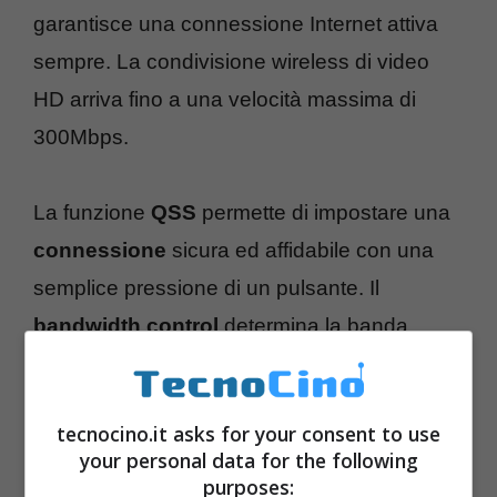
garantisce una connessione Internet attiva
sempre. La condivisione wireless di video
HD arriva fino a una velocità massima di
300Mbps.
La funzione
QSS
permette di impostare una
connessione
sicura ed affidabile con una
semplice pressione di un pulsante. Il
bandwidth control
determina la banda
allocata per ogni singolo PC. Ricordiamo
dunque il prezzo: 53 euro.
Qui tutte le altre
tecnocino.it asks for your consent to use
idee per Natale
.
your personal data for the following
purposes: