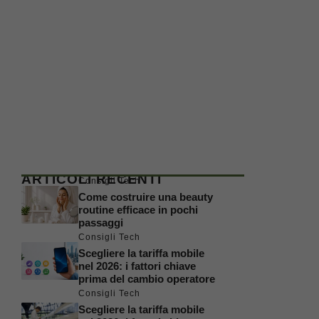
ARTICOLI RECENTI
Consigli Tech
Come costruire una beauty
routine efficace in pochi
passaggi
Consigli Tech
Scegliere la tariffa mobile
nel 2026: i fattori chiave
prima del cambio operatore
Consigli Tech
Scegliere la tariffa mobile