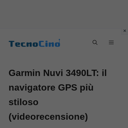
Vai
al
Menu
contenuto
Garmin Nuvi 3490LT: il
navigatore GPS più
stiloso
(videorecensione)