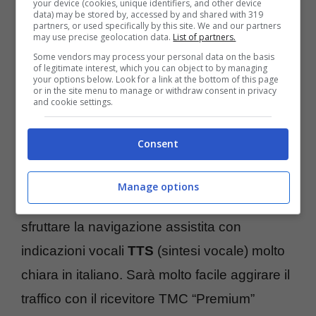
your device (cookies, unique identifiers, and other device
comandamenti di 3490LT sono due: velocità
data) may be stored by, accessed by and shared with 319
partners, or used specifically by this site. We and our partners
e semplicità oltre che design tra i più curati.
may use precise geolocation data.
List of partners.
Some vendors may process your personal data on the basis
E’ possibile così selezionare le attività
of legitimate interest, which you can object to by managing
your options below. Look for a link at the bottom of this page
commerciali per settori come ristoranti,
or in the site menu to manage or withdraw consent in privacy
and cookie settings.
farmacie, ecc… e per sotto-categorie come
ristoranti giapponesi, italiani, fast food, ecc…
Consent
Il tutto alla velocità massima che potete
immaginare. E’ possibile comandare il
Manage options
navigatore GPS con i comandi vocali e
sfruttare la navigazione assistita con
indicazioni vocali
TTS
(sintesi vocale) molto
chiara in italiano. Sarà molto facile aggirare il
traffico con il ricevitore TMC “Premium”