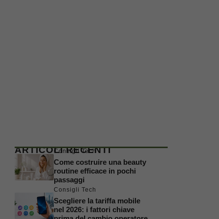
ARTICOLI RECENTI
Consigli Tech
Come costruire una beauty
routine efficace in pochi
passaggi
Consigli Tech
Scegliere la tariffa mobile
nel 2026: i fattori chiave
prima del cambio operatore