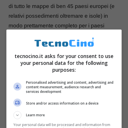
di tutto le mappe di ben 45 paesi europei (e
relativi possedimenti oltremare e isole) in
modo prettamente completo per i paesi
principali, parziale per quelli meno conosciuti.
L’interfaccia interna
Guidance 3.0
punta tutto
sulla velocità e sulla reattività oltre che su
tecnocino.it asks for your consent to use
your personal data for the following
componenti 3D. Dunque troviamo la grafica
purposes:
3D Terrain con
3D Building
, immagini degli
Personalised advertising and content, advertising and
svincoli
Photoreal
e visuale
BirdsEye
. La
content measurement, audience research and
services development
velocità di calcolo (
InstaRoute
) e la ricerca
delle destinazioni (
InstaSearch
) sono
Store and/or access information on a device
particolarmente veloci e precisi oltre che
Learn more
semplificati al massimo. Già perché i
Your personal data will be processed and information from