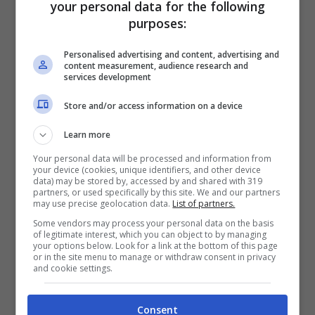
your personal data for the following
purposes:
Senza limiti? Ovviamente c’è la
soglia
di
Personalised advertising and content, advertising and
content measurement, audience research and
10GB dopo la quale la velocità cala fino a
services development
64Kbps. E’ possibile avvalersi delle opzioni
Store and/or access information on a device
anche su un tablet ricaricabile a 9, 19 e 24
Learn more
euro al mese rispettivamente.
Your personal data will be processed and information from
your device (cookies, unique identifiers, and other device
data) may be stored by, accessed by and shared with 319
Passiamo a
Vodafone. che presenta due
partners, or used specifically by this site. We and our partners
may use precise geolocation data.
List of partners.
offerte in abbonamento con vincolo
Some vendors may process your personal data on the basis
contrattuale di 30 mesi
:
Internet Super
e
of legitimate interest, which you can object to by managing
your options below. Look for a link at the bottom of this page
or in the site menu to manage or withdraw consent in privacy
Internet Speed
che richiedono un contributo
and cookie settings.
iniziale identico di 0 euro per il nuovo iPad da
16GB, 99 euro per il nuovo iPad da 32GB e
Consent