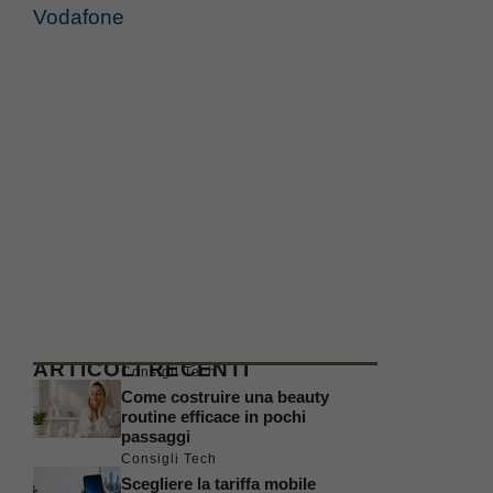
Vodafone
ARTICOLI RECENTI
Consigli Tech
Come costruire una beauty
routine efficace in pochi
passaggi
Consigli Tech
Scegliere la tariffa mobile