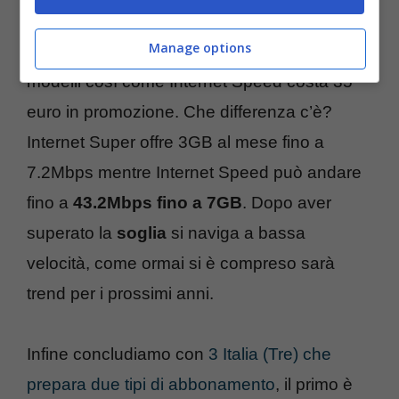
199 euro per il nuovo iPad da 64GB. Il costo
Manage options
di Internet Super è di 29 euro per tutti e tre i
modelli così come Internet Speed costa 35
euro in promozione. Che differenza c’è?
Internet Super offre 3GB al mese fino a
7.2Mbps mentre Internet Speed può andare
fino a
43.2Mbps fino a 7GB
. Dopo aver
superato la
soglia
si naviga a bassa
velocità, come ormai si è compreso sarà
trend per i prossimi anni.
Infine concludiamo con
3 Italia (Tre) che
prepara due tipi di abbonamento
, il primo è