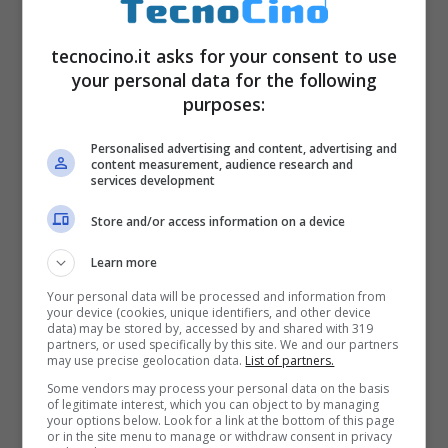
queste creazioni auto-generate per ottenere
un risultato più gradevole oppure più
tecnocino.it asks for your consent to use
specifico.
your personal data for the following
purposes:
Per la precisione è possibile indicare uno
Personalised advertising and content, advertising and
content measurement, audience research and
stato, un continente o un’area specifica dove
services development
limitare l’azione del software che crea il
Store and/or access information on a device
gioiello e si possono anche selezionare solo
Learn more
check-in significativi.
Meshu
lascia piena
Your personal data will be processed and information from
your device (cookies, unique identifiers, and other device
libertà agli utenti, insomma. Il prodotto finito
data) may be stored by, accessed by and shared with 319
partners, or used specifically by this site. We and our partners
avrà un
prezzo
compreso tra 75 e 150 dollari
may use precise geolocation data.
List of partners.
ossia circa 60 e 120 euro in quattro diversi
Some vendors may process your personal data on the basis
of legitimate interest, which you can object to by managing
materiali come acrilico, legno, nylon oppure
your options below. Look for a link at the bottom of this page
or in the site menu to manage or withdraw consent in privacy