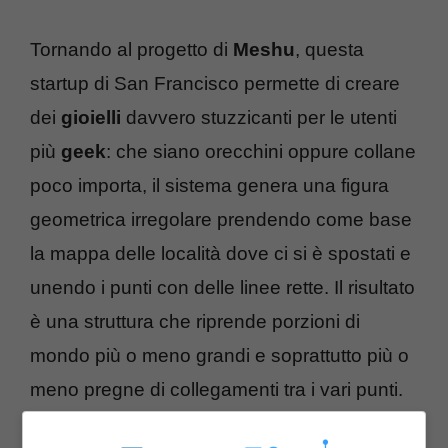
Tornando al progetto di
Meshu
, questa
startup di San Francisco permette di creare
dei
gioielli
davvero stuzzicanti per le utenti
più
geek
: che siano orecchini oppure collane
poco importa, il sistema genera una figura
geometrica irregolare prendendo come base
la mappa delle località dove ci si è spostati e
unendo i punti con delle linee rette. Il risultato
è una struttura che riprende porzioni di
mondo più o meno grandi e soprattutto più o
meno pregne di collegamenti tra i vari punti.
C’è però la possibilità di mettere mano su