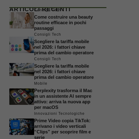
ARTICOLI RECENTI
Consigli Tech
Come costruire una beauty
routine efficace in pochi
passaggi
Consigli Tech
Scegliere la tariffa mobile
nel 2026: i fattori chiave
prima del cambio operatore
Consigli Tech
Scegliere la tariffa mobile
nel 2026: i fattori chiave
prima del cambio operatore
Mobile
Perplexity trasforma il Mac
in un assistente AI sempre
attivo: arriva la nuova app
per macOS
Innovazioni Tecnologiche
Prime Video copia TikTok:
arrivano i video verticali
“Clips” per scoprire film e
serie