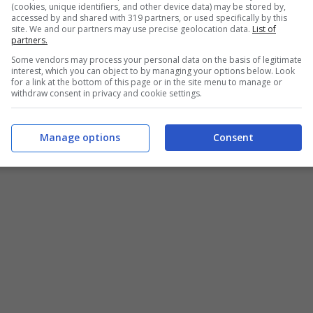
(cookies, unique identifiers, and other device data) may be stored by,
praticabile, che non può far altro che innervosire
accessed by and shared with 319 partners, or used specifically by this
site. We and our partners may use precise geolocation data.
List of
 vicenda.
partners.
Some vendors may process your personal data on the basis of legitimate
interest, which you can object to by managing your options below. Look
for a link at the bottom of this page or in the site menu to manage or
withdraw consent in privacy and cookie settings.
Manage options
Consent