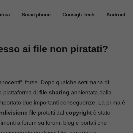
tica
Smartphone
Consigli Tech
Android
sso ai file non piratati?
“innocenti”, forse. Dopo qualche settimana di
la piattaforma di
file sharing
annientata dalla
omportato due importanti conseguenze. La prima è
ndivisione
file protetti dal
copyright
è stato
nimenti a forum su forum, blog e portali che
 praticamente qualsiasi film, canzone o