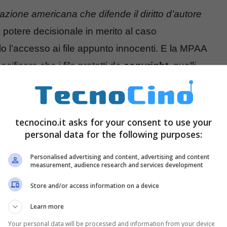
azione americana che difende il diritto d’autore
a potere decisionale in merito al caso
lo l’accesso ai file appunto innocenti. E la MPAA
cificare che i file protetti da
copyright
, quelli
nere irraggiungibili. Una situazione piuttosto
care perché comporta una possibile doppia soluzione
tecnocino.it asks for your consent to use your
personal data for the following purposes:
 metodo per decidere quali file sono da
Personalised advertising and content, advertising and content
measurement, audience research and services development
 necessariamente rimanere
irraggiungibili
.
manuale e effettuata da personale umano, ma
Store and/or access information on a device
ipotesi da scartare subito. Oppure si deve creare
Learn more
procedura. Ma anche in questo caso sembra una
Your personal data will be processed and information from your device