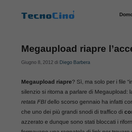
Vai
al
Domo
contenuto
Megaupload riapre l’acce
Giugno 8, 2012
di
Diego Barbera
Megaupload riapre
? Sì, ma solo per i file 
silenzio si ritorna a parlare di Megaupload: 
retata FBI
dello scorso gennaio ha infatti c
che uno dei più grandi snodi di traffico di
co
azzerato e dunque sono stati bloccati i rifor
formavano una ragnatela di link per trovare