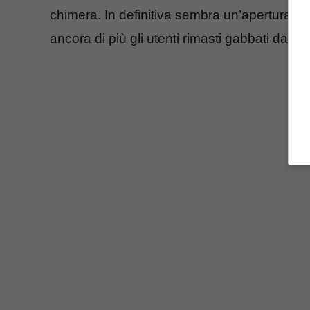
chimera. In definitiva sembra un’apertura im
ancora di più gli utenti rimasti gabbati dalla