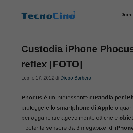
Vai
al
Domo
contenuto
Custodia iPhone Phocus
reflex [FOTO]
Luglio 17, 2012
di
Diego Barbera
Phocus
è un’interessante
custodia per iP
proteggere lo
smartphone di Apple
o quant
per agganciare agevolmente ottiche e
obiet
il potente sensore da 8 megapixel di
iPhon