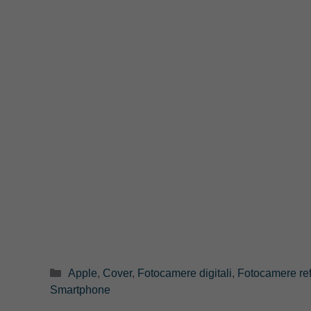
Categorie
Apple
,
Cover
,
Fotocamere digitali
,
Fotocamere ref
Smartphone