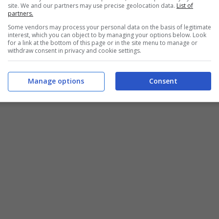
site. We and our partners may use precise geolocation data.
List of
partners.
Some vendors may process your personal data on the basis of legitimate
interest, which you can object to by managing your options below. Look
for a link at the bottom of this page or in the site menu to manage or
withdraw consent in privacy and cookie settings.
Manage options
Consent