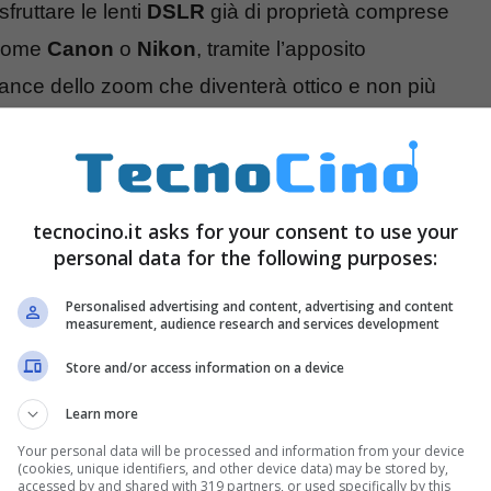
fruttare le lenti
DSLR
già di proprietà comprese
 come
Canon
o
Nikon
, tramite l’apposito
mance dello zoom che diventerà ottico e non più
 qualità di luce, di velocità e di definizione tutta
anche l’ingresso per fissare il
cavalletto
/
tecnocino.it asks for your consent to use your
personal data for the following purposes:
hocus si può trovare in due diversi pacchetti
, uno
Personalised advertising and content, advertising and content
spettivamente con due e tre lenti già allegate. E’
measurement, audience research and services development
 e Nikon visto che costa 220 o 245 dollari. In
Store and/or access information on a device
o che ormai si trovano reflex a buon mercato come
Learn more
a si sa che c’è chi preferisce che tutto il proprio
Your personal data will be processed and information from your device
o caso Phocus è l’oggetto perfetto.
(cookies, unique identifiers, and other device data) may be stored by,
accessed by and shared with 319 partners, or used specifically by this