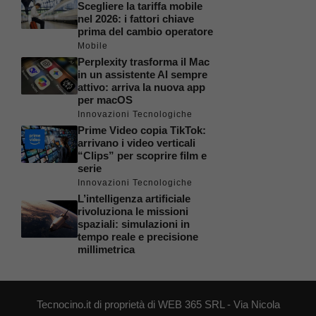
Scegliere la tariffa mobile
nel 2026: i fattori chiave
prima del cambio operatore
Mobile
Perplexity trasforma il Mac
in un assistente AI sempre
attivo: arriva la nuova app
per macOS
Innovazioni Tecnologiche
Prime Video copia TikTok:
arrivano i video verticali
“Clips” per scoprire film e
serie
Innovazioni Tecnologiche
L’intelligenza artificiale
rivoluziona le missioni
spaziali: simulazioni in
tempo reale e precisione
millimetrica
Tecnocino.it di proprietà di WEB 365 SRL - Via Nicola