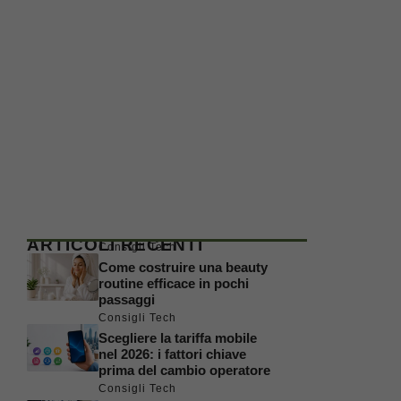
ARTICOLI RECENTI
Consigli Tech
Come costruire una beauty
routine efficace in pochi
passaggi
Consigli Tech
Scegliere la tariffa mobile
nel 2026: i fattori chiave
prima del cambio operatore
Consigli Tech