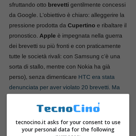
sfruttando otto
brevetti
gentilmente concessi
da Google. L’obiettivo è chiaro: alleggerire la
pressione prodotta da
Cupertino
e ribaltare il
pronostico.
Apple
è impegnata nella guerra
dei brevetti su più fronti e con praticamente
tutte le società rivali: con Samsung c’è una
sorta di stallo, mentre con Nokia ha già
perso), senza dimenticare
HTC era stata
denunciata per aver violato 20 brevetti. Ma
con una mossa a sorpresa era sopraggiunta
Google che ha passato otto brevetti agli
alleati della Open Headset Alliance – 4 presi
tecnocino.it asks for your consent to use
da Motorola, 3 da
Openwave System
e uno
your personal data for the following