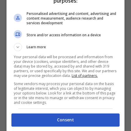
purposes:
da
Palm
– per non solo difendersi, ma
addirittura contrattaccare.
Personalised advertising and content, advertising and
content measurement, audience research and
services development
. Al tempo stesso, Google era stata ben
Store and/or access information on a device
conscia che aiutando così pesantemente
Learn more
HTC l’avrebbe avvicinata ancor di più a sé.
Your personal data will be processed and information from
your device (cookies, unique identifiers, and other device
Insomma, è stato un gioco molto delicato e in
data) may be stored by, accessed by and shared with 319
partners, or used specifically by this site. We and our partners
fin dei conti si aspetta ancora uno scontro
may use precise geolocation data.
List of partners.
frontale e esplicito
Google vs Apple
.
Some vendors may process your personal data on the basis
of legitimate interest, which you can object to by managing
Mountain View si sta mettendo nelle
your options below. Look for a link at the bottom of this page
or in the site menu to manage or withdraw consent in privacy
posizioni per poterlo preparare o meglio per
and cookie settings.
essere eventualmente pronta.
Consent