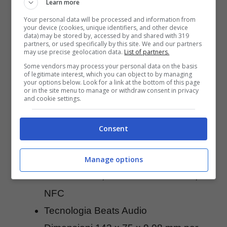
Learn more
Super LCD 3 a risoluzione Full HD
Your personal data will be processed and information from
1920×1080 pixel e Gorilla Glass 2
your device (cookies, unique identifiers, and other device
data) may be stored by, accessed by and shared with 319
GPU Adreno 320
partners, or used specifically by this site. We and our partners
may use precise geolocation data.
List of partners.
Memoria da 16GB espandibile via
Some vendors may process your personal data on the basis
microSD
of legitimate interest, which you can object to by managing
your options below. Look for a link at the bottom of this page
Fotocamera da 8 megapixel
or in the site menu to manage or withdraw consent in privacy
and cookie settings.
(ImageChip dedicato) sensore BSI e
videorecording Full HD
Consent
Fotocamera frontale da 2.1 megapixel
Wi-Fi 802.11 a/b/g/n dual band,
Manage options
Bluetooth 4.0, A-GPS + GLONASS,
NFC
Tecnologia Beats Audio