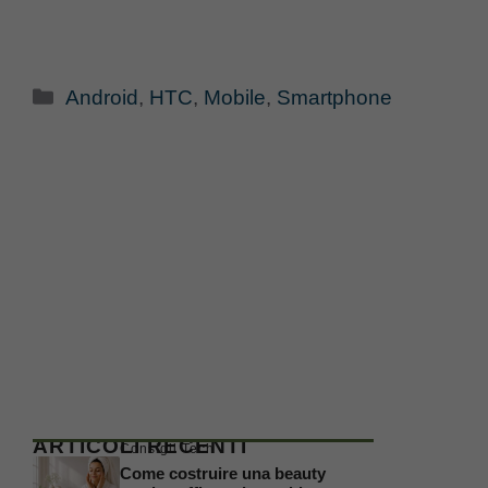
Categorie
Android
,
HTC
,
Mobile
,
Smartphone
ARTICOLI RECENTI
Consigli Tech
Come costruire una beauty