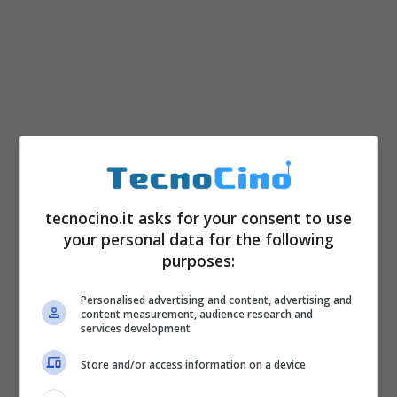
tecnocino.it asks for your consent to use
Sistema operativo Android 4.1 Jelly
your personal data for the following
Bean con interfaccia Sense
purposes:
Processore Qualcomm Snapdragon
Personalised advertising and content, advertising and
S4 Pro APQ8064 SoC da 1.5GHz
content measurement, audience research and
services development
Krait con 2GB Ram
Store and/or access information on a device
Schermo touchscreen capacitivo