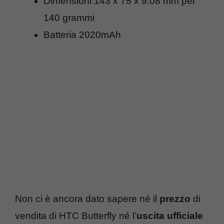
Dimensioni 143 x 75 x 9.08 mm per
140 grammi
Batteria 2020mAh
Non ci è ancora dato sapere né il
prezzo
di
vendita di HTC Butterfly né l’
uscita ufficiale