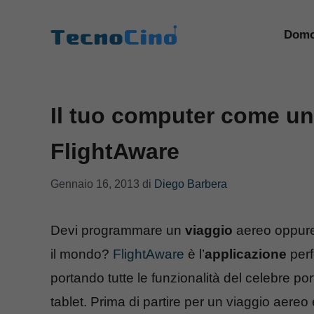
Vai
al
Domo
contenuto
Il tuo computer come una
FlightAware
Gennaio 16, 2013
di
Diego Barbera
Devi programmare un
viaggio
aereo oppure d
il mondo?
FlightAware
è l’
applicazione
perf
portando tutte le funzionalità del celebre por
tablet. Prima di partire per un viaggio aereo 