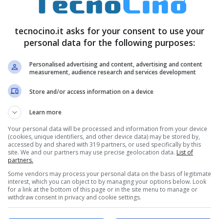
 personali, condividere su
Facebook
e accedere
te, così se ti dimentichi il volo della tua
tecnocino.it asks for your consent to use your
mpagnia aerea, numero di volo, rotta e
personal data for the following purposes:
 sfuriata.
Personalised advertising and content, advertising and content
measurement, audience research and services development
Store and/or access information on a device
Learn more
Your personal data will be processed and information from your device
(cookies, unique identifiers, and other device data) may be stored by,
accessed by and shared with 319 partners, or used specifically by this
site. We and our partners may use precise geolocation data.
List of
partners.
Some vendors may process your personal data on the basis of legitimate
interest, which you can object to by managing your options below. Look
for a link at the bottom of this page or in the site menu to manage or
withdraw consent in privacy and cookie settings.