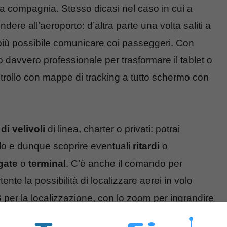
la compagnia. Stesso dicasi nel caso in cui a
ere all’aeroporto: d’altra parte una volta saliti a
 più possibile comunicare coi passeggeri. Con
o davvero professionale per trasformare il tablet o
ontrollo con mappe di tracking a tutto schermo con
di velivoli
di linea, charter o privati: potrai
olo e dunque scoprire eventuali
ritardi
o
gate
o
terminal
. C’è anche il comando per
tente la possibilità di localizzare aerei in volo
S
per la localizzazione, con lo zoom per ingrandire
info. Possibile creare una pagina personale Il mio