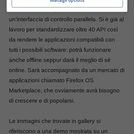
Manage options
verosimilmente si punterà così a
un’interfaccia di controllo parallela. Si è già al
lavoro per standardizzare oltre 40 API così
da rendere le applicazioni compatibili con
tutti i possibili software: potrà funzionare
anche offline seppur darà il meglio di sé
online. Sarà accompagnato da un mercato di
applicazioni chiamato Firefox OS
Marketplace, che ovviamente avrà bisogno
di crescere e di popolarsi.
Le immagini che trovate in gallery si
riferiscono a una demo mostrata su un