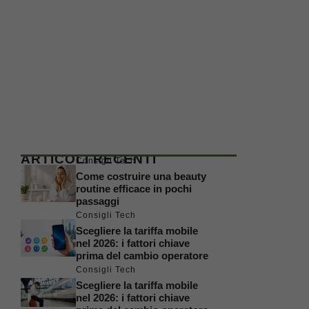
ARTICOLI RECENTI
Consigli Tech
Come costruire una beauty
routine efficace in pochi
passaggi
Consigli Tech
Scegliere la tariffa mobile
nel 2026: i fattori chiave
prima del cambio operatore
Consigli Tech
Scegliere la tariffa mobile
nel 2026: i fattori chiave