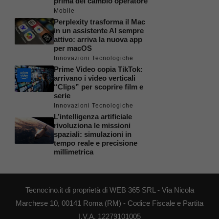
prima del cambio operatore
Mobile
Perplexity trasforma il Mac
in un assistente AI sempre
attivo: arriva la nuova app
per macOS
Innovazioni Tecnologiche
Prime Video copia TikTok:
arrivano i video verticali
“Clips” per scoprire film e
serie
Innovazioni Tecnologiche
L’intelligenza artificiale
rivoluziona le missioni
spaziali: simulazioni in
tempo reale e precisione
millimetrica
Tecnocino.it di proprietà di WEB 365 SRL - Via Nicola
Marchese 10, 00141 Roma (RM) - Codice Fiscale e Partita
I.V.A. 12279101005