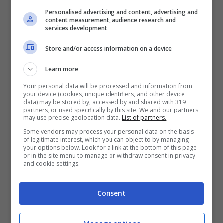
si chiamava Boot To Gecko. Ovviamente il
Personalised advertising and content, advertising and
nome che include quello del più famoso
content measurement, audience research and
services development
browser avrà tutta un’altra valenza
Store and/or access information on a device
soprattutto commerciale. Sono emersi nuovi
screenshot che suggeriscono come si
Learn more
organizzerà il nuovo OS che non sarà un
Your personal data will be processed and information from
your device (cookies, unique identifiers, and other device
rivale diretto dei vari Android, Apple iOS o
data) may be stored by, accessed by and shared with 319
partners, or used specifically by this site. We and our partners
may use precise geolocation data.
List of partners.
Windows Phone quanto un’alternativa che
Some vendors may process your personal data on the basis
potrà coesistere in contemporanea. Si potrà
of legitimate interest, which you can object to by managing
your options below. Look for a link at the bottom of this page
probabilmente installare su piattaforme
or in the site menu to manage or withdraw consent in privacy
and cookie settings.
ufficiali.
Consent
D’altra parte è impensabile ipotizzare una
discesa in campo dalla porta principale: