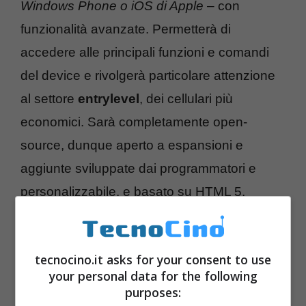
Windows Phone o iOS di Apple
– con
funzionalità avanzate. Permetterà di
accedere alle principali funzioni e comandi
del device e rivolgerà particolare attenzione
al settore
entrylevel
, dei cellulari più
economici. Sarà completamente open-
source, dunque aperto a espansioni e
aggiunte sviluppate dai programmatori e
personalizzabile, e basato su HTML 5.
E’ dallo scorso autunno 2011 che si parla di
tecnocino.it asks for your consent to use
Firefox OS, poi a luglio è arrivata l’ufficialità
your personal data for the following
da parte di Mozilla che in un primo momento
purposes: