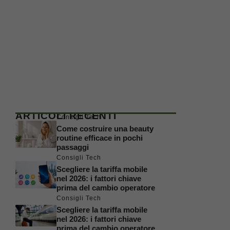
ARTICOLI RECENTI
Consigli Tech
Come costruire una beauty
routine efficace in pochi
passaggi
Consigli Tech
Scegliere la tariffa mobile
nel 2026: i fattori chiave
prima del cambio operatore
Consigli Tech
Scegliere la tariffa mobile
nel 2026: i fattori chiave
prima del cambio operatore