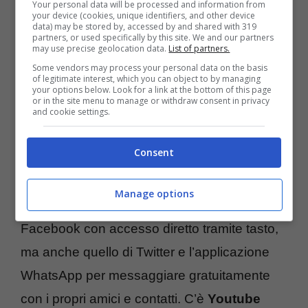
Your personal data will be processed and information from
your device (cookies, unique identifiers, and other device
data) may be stored by, accessed by and shared with 319
partners, or used specifically by this site. We and our partners
may use precise geolocation data.
List of partners.
Some vendors may process your personal data on the basis
of legitimate interest, which you can object to by managing
your options below. Look for a link at the bottom of this page
or in the site menu to manage or withdraw consent in privacy
and cookie settings.
Il cellulare non è il classico telefonino scarso
Consent
e poco potente, ma un piccolo concentrato di
servizi soprattutto web-based. Troviamo
Manage options
infatti pre-caricato non solo il client di
Facebook con accesso diretto tramite tasto,
ma anche quello di Twitter e l’applicazione
WhatsApp per messaggiare gratuitamente
con i propri amici e contatti. C’è
Youtube