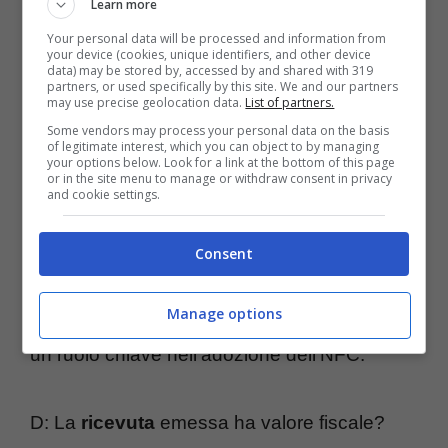
Learn more
Your personal data will be processed and information from
D: Adotterete l’
NFC
?
your device (cookies, unique identifiers, and other device
data) may be stored by, accessed by and shared with 319
R: L’adozione di questa
tecnologia
la stiamo
partners, or used specifically by this site. We and our partners
may use precise geolocation data.
List of partners.
studiando con interesse, siamo consapevoli
Some vendors may process your personal data on the basis
of legitimate interest, which you can object to by managing
del ruolo che potrebbe giocare nel settore. Il
your options below. Look for a link at the bottom of this page
or in the site menu to manage or withdraw consent in privacy
problema di fondo è che si deve creare una
and cookie settings.
base di utenti che sappiano utilizzare questa
tecnologia e che possiedano ovviamente i
Consent
dispositivi adatti e una rete di esercenti con
Manage options
l’
attrezzatura
apposita. Potremmo giocare
un ruolo chiave nell’adozione dell’NFC.
D: La
ricevuta
emessa ha valore fiscale?