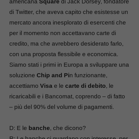
americana
Square
di Jack Dorsey, fondatore
di Twitter, che aveva capito che esistesse un
mercato ancora inesplorato di esercenti che
per il momento non accettavano carte di
credito, ma che avrebbero desiderato farlo,
con una proposta flessibile e economica.
Siamo stati i primi in Europa a sviluppare una
soluzione
Chip and Pi
n funzionante,
accettiamo
Visa
e le
carte di debito
, le
ricaricabili e i Bancomat, coprendo – di fatto
– più del 90% del volume di pagamenti.
D: E le
banche
, che dicono?
R: Le banche ci guardano con interesse, per