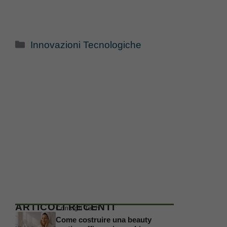
Categorie
Innovazioni Tecnologiche
ARTICOLI RECENTI
Consigli Tech
Come costruire una beauty