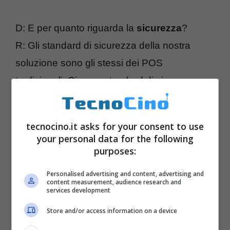
D: E per quanto riguarda la
sicurezza
?
R: Gli standard di sicurezza della nostra
soluzione sono gli stessi dei POS
tradizionali. Ci sono standard di sicurezza
stabiliti dai circuiti, che riguardano il
dispositivo e che riguardano la connessione
tecnocino.it asks for your consent to use
tra il dispositivo e lo smartphone e lo
your personal data for the following
smartphone e l’interfaccia che sta dietro.
purposes:
Abbiamo ottenuto tutte le certificazioni e
Personalised advertising and content, advertising and
content measurement, audience research and
quindi siamo allo stesso livello dei POS più
services development
avanzati. Non siamo solo sicuri, siamo oltre a
Store and/or access information on a device
essere sicuri.