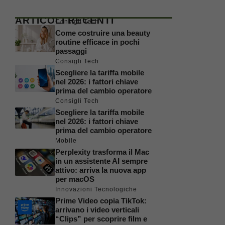
ARTICOLI RECENTI
Consigli Tech
Come costruire una beauty
routine efficace in pochi
passaggi
Consigli Tech
Scegliere la tariffa mobile
nel 2026: i fattori chiave
prima del cambio operatore
Consigli Tech
Scegliere la tariffa mobile
nel 2026: i fattori chiave
prima del cambio operatore
Mobile
Perplexity trasforma il Mac
in un assistente AI sempre
attivo: arriva la nuova app
per macOS
Innovazioni Tecnologiche
Prime Video copia TikTok:
arrivano i video verticali
“Clips” per scoprire film e