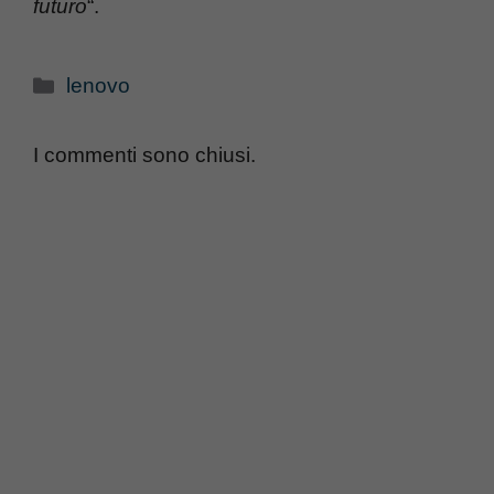
futuro
“.
Categorie
lenovo
I commenti sono chiusi.