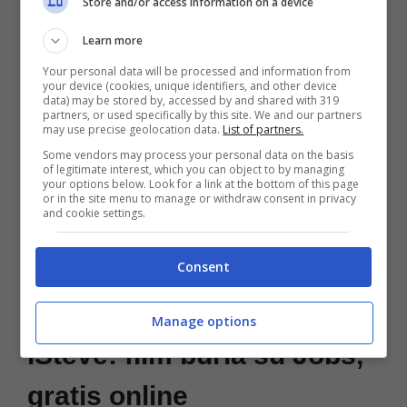
Store and/or access information on a device
Walter Isaacson
per una somma compresa
Learn more
tra 1 e 3 milioni di dollari.
Your personal data will be processed and information from
your device (cookies, unique identifiers, and other device
data) may be stored by, accessed by and shared with 319
partners, or used specifically by this site. We and our partners
may use precise geolocation data.
List of partners.
Some vendors may process your personal data on the basis
of legitimate interest, which you can object to by managing
your options below. Look for a link at the bottom of this page
or in the site menu to manage or withdraw consent in privacy
and cookie settings.
Consent
Manage options
iSteve: film burla su Jobs,
gratis online