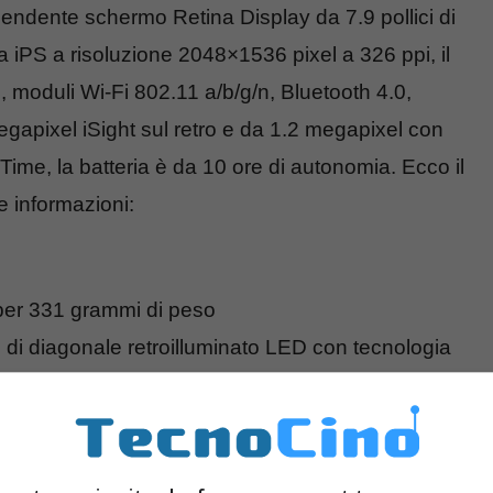
endente schermo Retina Display da 7.9 pollici di
 iPS a risoluzione 2048×1536 pixel a 326 ppi, il
moduli Wi-Fi 802.11 a/b/g/n, Bluetooth 4.0,
gapixel iSight sul retro e da 1.2 megapixel con
ime, la batteria è da 10 ore di autonomia. Ecco il
e informazioni:
per 331 grammi di peso
 di diagonale retroilluminato LED con tecnologia
326 ppi
sore M7
onnettività LTE