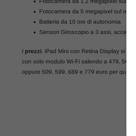
Fotocamera da 1.2 megapixel sul fro
Fotocamera da 5 megapixel sul retro 
Batteria da 10 ore di autonomia
Sensori Giroscopio a 3 assi, acceler
I
prezzi
. iPad Mini con Retina Display si pu
con solo modulo Wi-Fi salendo a 479, 569 e
oppure 509, 599, 689 e 779 euro per quelle