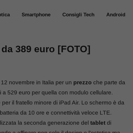
tica
Smartphone
Consigli Tech
Android
o da 389 euro [FOTO]
 12 novembre in Italia per un
prezzo
che parte da
 a 529 euro per quella con modulo cellulare.
per il fratello minore di iPad Air. Lo schermo è da
tteria da 10 ore e connettività veloce LTE.
alizzata la seconda generazione del
tablet
di
do a affinare non solo il design e l’estetica ma