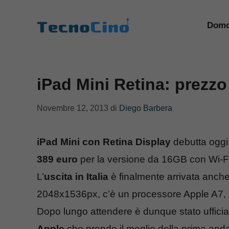
Vai
al
Domo
contenuto
iPad Mini Retina: prezz
Novembre 12, 2013
di
Diego Barbera
iPad Mini con Retina Display
debutta oggi
389 euro
per la versione da 16GB con Wi-Fi
L’
uscita in Italia
è finalmente arrivata anche 
2048x1536px, c’è un processore Apple A7, ba
Dopo lungo attendere è dunque stato uffici
Apple
che prende il meglio della prima andan