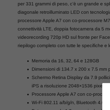
per 331 grammi di peso, c’è un grande e spl
diagonale retroilluminato LED con tecnologia
processore Apple A7 con co-processore M7, 
connettività LTE, doppia fotocamera da 5 me
videorecording 720p HD sul fronte per FaceT
riepilogo completo con tutte le specifiche e l
Memoria da 16, 32, 64 e 128GB
Dimensioni di 134.7 x 200 x 7.5 mm 
Schermo Retina Display da 7.9 pollici
iPS a risoluzione 2048×1536 pixel a 
Processore Apple A7 con co-proces
Wi-Fi 802.11 a/b/g/n, Bluetooth 4.0, c