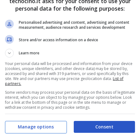
tecnocino.it asks for your consent to use your
nte con video 720p
personal data for the following purposes:
con autofocus, f/2.4 e BSI
Personalised advertising and content, advertising and content
measurement, audience research and services development
ometro, sensore luce ambientale
Store and/or access information on a device
ò ordinare da
389 euro
per la versione da 16GB
Learn more
 659 euro per le versioni da 32, 64 e 128GB
Your personal data will be processed and information from your device
(cookies, unique identifiers, and other device data) may be stored by,
 con modulo cellulare.
accessed by and shared with 319 partners, or used specifically by this
site. We and our partners may use precise geolocation data.
List of
partners.
Some vendors may process your personal data on the basis of legitimate
interest, which you can object to by managing your options below. Look
for a link at the bottom of this page or in the site menu to manage or
withdraw consent in privacy and cookie settings.
Manage options
Consent