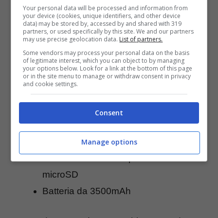
Your personal data will be processed and information from
Sistema operativo Android 4.1 Jelly
your device (cookies, unique identifiers, and other device
data) may be stored by, accessed by and shared with 319
Bean
partners, or used specifically by this site. We and our partners
may use precise geolocation data.
List of partners.
Schermo touchscreen da 5 pollici di
Some vendors may process your personal data on the basis
diagonale
of legitimate interest, which you can object to by managing
your options below. Look for a link at the bottom of this page
GPS, Wi-Fi, Bluetooth
or in the site menu to manage or withdraw consent in privacy
and cookie settings.
Processore quad core Qualcomm
Snapdragon 200 Cortex-A5 con 1GB
Consent
di RAM
Fotocamera da 5 megapixel
Manage options
Memoria da 4 GB espandibile via
microSD
Batteria da 3500mAh