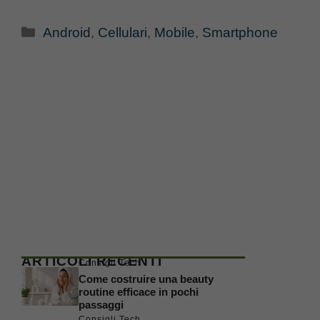
Categorie
Android
,
Cellulari
,
Mobile
,
Smartphone
ARTICOLI RECENTI
Consigli Tech
Come costruire una beauty
routine efficace in pochi
passaggi
Consigli Tech