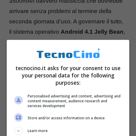
3500mAh davvero massiccia che dovrebbe
arrivare senza problemi al termine della
seconda giornata d’uso. A governare il tutto,
il sistema operativo
Android 4.1 Jelly Bean
,
ecco il riepilogo della
scheda tecnica
:
tecnocino.it asks for your consent to use
your personal data for the following
purposes:
Personalised advertising and content, advertising and
content measurement, audience research and
services development
Store and/or access information on a device
Learn more