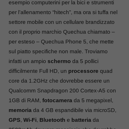
esempio computerini per la bici e strumenti
per l’allenamento “hitech”, ma ora si tuffa nel
settore mobile con un cellulare brandizzato
con il proprio marchio Quechua chiamato –
per esteso – Quechua Phone 5, che mette
sul piatto specifiche non male. Troviamo
infatti un ampio
schermo
da 5 pollici
difficilmente Full HD, un
processore
quad
core da 1.2GHz che dovrebbe essere un
Qualcomm Snapdragon 200 Cortex-A5 con
1GB di RAM,
fotocamera
da 5 megapixel,
memoria
da 4 GB espandibile via microSD,
GPS
,
Wi-Fi
,
Bluetooth
e
batteria
da