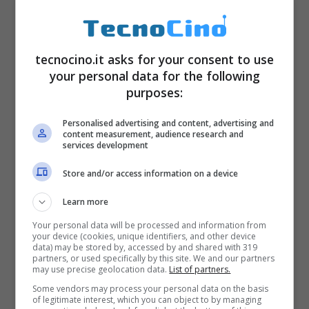
completo. Per avere delle prestazioni ottimali
è consigliabile ridurre al minimo
indispensabile i
widget
e le pagine della
tecnocino.it asks for your consent to use
your personal data for the following
schermata.
purposes:
Personalised advertising and content, advertising and
content measurement, audience research and
services development
Store and/or access information on a device
Learn more
Your personal data will be processed and information from
your device (cookies, unique identifiers, and other device
data) may be stored by, accessed by and shared with 319
partners, or used specifically by this site. We and our partners
may use precise geolocation data.
List of partners.
Some vendors may process your personal data on the basis
of legitimate interest, which you can object to by managing
3) KitKat 4.4 Launcher per Android