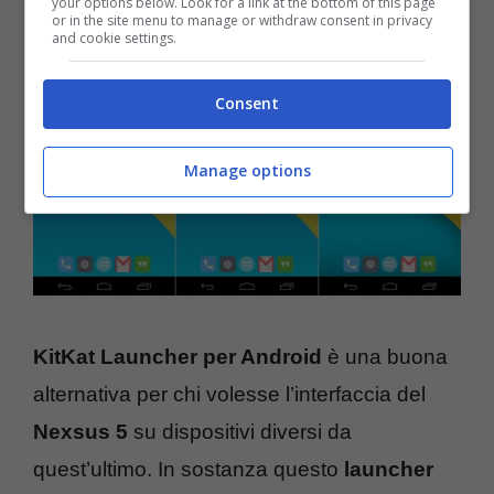
your options below. Look for a link at the bottom of this page
or in the site menu to manage or withdraw consent in privacy
and cookie settings.
Consent
Manage options
KitKat Launcher per Android
è una buona
alternativa per chi volesse l’interfaccia del
Nexsus 5
su dispositivi diversi da
quest’ultimo. In sostanza questo
launcher