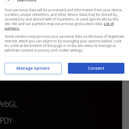
Learn more
 Windows. Rinnovata anche la Mail con servizio
Your personal data will be processed and information from your device
(cookies, unique identifiers, and other device data) may be stored by,
l volo. Molto interessante Continuous Client che
accessed by and shared with 319 partners, or used specifically by this
site. We and our partners may use precise geolocation data.
List of
re un file su tutte le piattaforme dai Mac agli
partners.
Some vendors may process your personal data on the basis of legitimate
interest, which you can object to by managing your options below. Look
for a link at the bottom of this page or in the site menu to manage or
withdraw consent in privacy and cookie settings.
Manage options
Consent