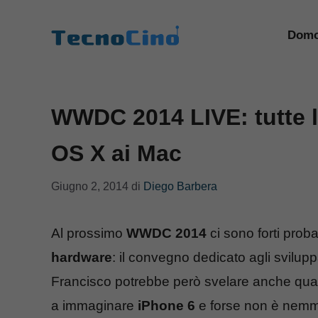
Vai
al
Domo
contenuto
WWDC 2014 LIVE: tutte l
OS X ai Mac
Giugno 2, 2014
di
Diego Barbera
Al prossimo
WWDC 2014
ci sono forti proba
hardware
: il convegno dedicato agli svilupp
Francisco potrebbe però svelare anche qualc
a immaginare
iPhone 6
e forse non è nemme