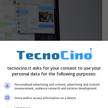
tecnocino.it asks for your consent to use your
personal data for the following purposes:
Personalised advertising and content, advertising and content
measurement, audience research and services development
Store and/or access information on a device
 più performante (con Google Search on the
tti e amici sui social. C’è iCloud Drive che è una