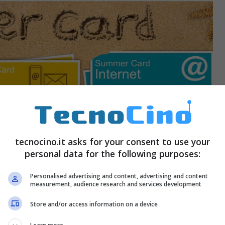
tecnocino.it asks for your consent to use your
personal data for the following purposes:
Personalised advertising and content, advertising and content
con il telefono ci fa un uso classico ovvero ci fa
measurement, audience research and services development
he si paga
5 euro per tutto il periodo estivo
cioè
Store and/or access information on a device
er ogni 10 euro di chiamate effettuate verso