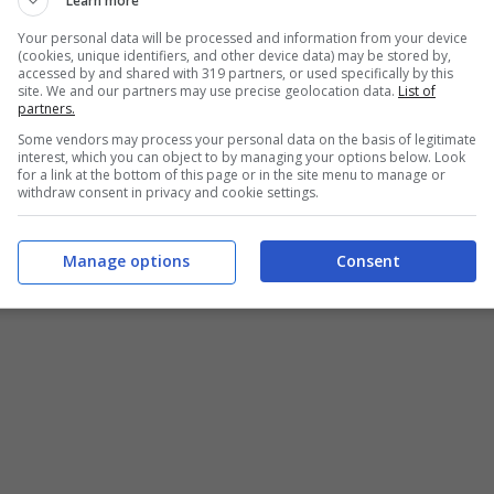
Learn more
aggio
fino al valore
massimo di 250 euro al
Your personal data will be processed and information from your device
amento che con scheda ricaricabile e se siete nuovi
(cookies, unique identifiers, and other device data) may be stored by,
accessed by and shared with 319 partners, or used specifically by this
 potrà essere richiesta all’attivazione del numero
site. We and our partners may use precise geolocation data.
List of
partners.
one
Vodafone Passport
che potrà tornarvi utile se
Some vendors may process your personal data on the basis of legitimate
interest, which you can object to by managing your options below. Look
for a link at the bottom of this page or in the site menu to manage or
withdraw consent in privacy and cookie settings.
Manage options
Consent