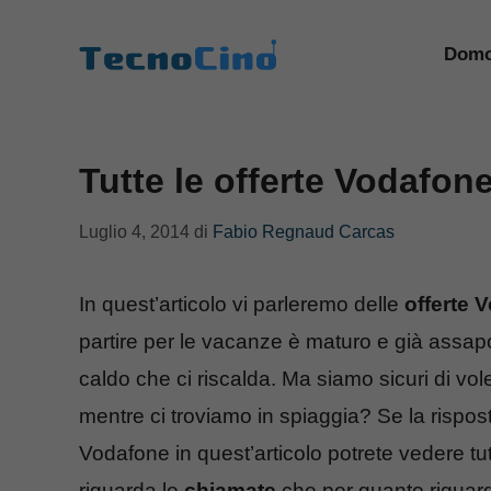
Vai
al
Domo
contenuto
Tutte le offerte Vodafon
Luglio 4, 2014
di
Fabio Regnaud Carcas
In quest’articolo vi parleremo delle
offerte 
partire per le vacanze è maturo e già assapor
caldo che ci riscalda. Ma siamo sicuri di vole
mentre ci troviamo in spiaggia? Se la rispos
Vodafone in quest’articolo potrete vedere tutt
riguarda le
chiamate
che per quanto riguar