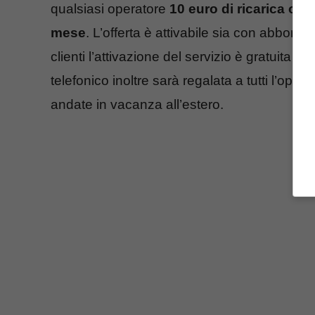
qualsiasi operatore
10 euro di ricarica om
mese
. L’offerta è attivabile sia con abbon
clienti l’attivazione del servizio è gratuita e
telefonico inoltre sarà regalata a tutti l’opzi
andate in vacanza all’estero.