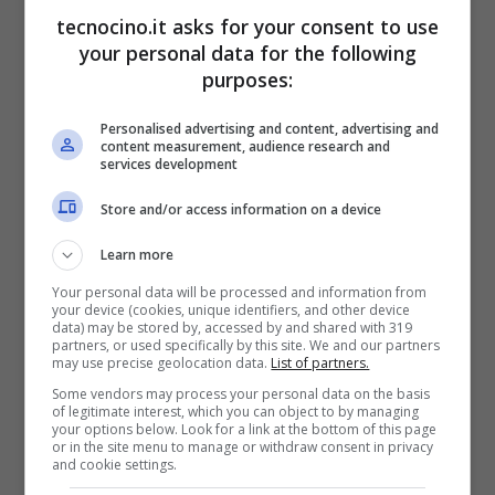
Fotocamera 8 megapixel iSight con
tecnocino.it asks for your consent to use
your personal data for the following
True Tone flash, pixel da 1.5 micron e
purposes:
apertura luminosa da f/2.2, autofocus
ultraveloce, stabilizzatore digitale delle
Personalised advertising and content, advertising and
content measurement, audience research and
immagini
services development
Videorecording Full HD a 30 o 60fps e
Store and/or access information on a device
slow motion fino a 240fps
Learn more
Fotocamera frontale FaceTime HD
Your personal data will be processed and information from
your device (cookies, unique identifiers, and other device
con apertura da f/2.2
data) may be stored by, accessed by and shared with 319
partners, or used specifically by this site. We and our partners
Tecnologia VoLTE che sta per Voice
may use precise geolocation data.
List of partners.
over LTE
Some vendors may process your personal data on the basis
of legitimate interest, which you can object to by managing
your options below. Look for a link at the bottom of this page
or in the site menu to manage or withdraw consent in privacy
and cookie settings.