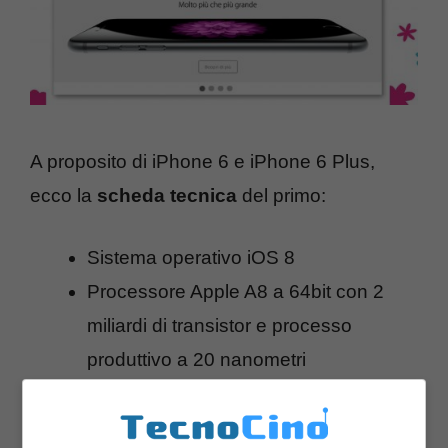
A proposito di iPhone 6 e iPhone 6 Plus,
ecco la
scheda tecnica
del primo:
Sistema operativo iOS 8
Processore Apple A8 a 64bit con 2
miliardi di transistor e processo
produttivo a 20 nanometri
Display Retina HD da 4.7 pollici di
diagonale e 1334×750 pixel