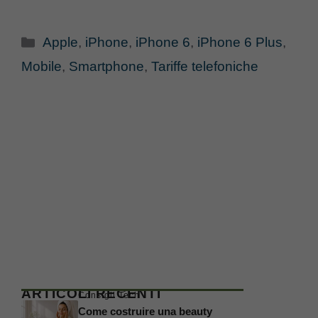
Categorie
Apple
,
iPhone
,
iPhone 6
,
iPhone 6 Plus
,
Mobile
,
Smartphone
,
Tariffe telefoniche
ARTICOLI RECENTI
Consigli Tech
Come costruire una beauty