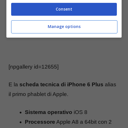
Consent
Manage options
[npgallery id=12655]
E la
scheda tecnica di iPhone 6 Plus
alias
il primo phablet di Apple.
Sistema operativo
iOS 8
Processore
Apple A8 a 64bit con 2