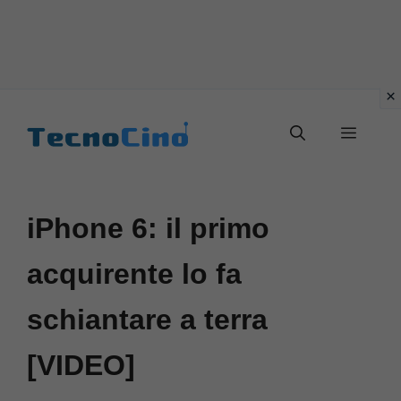
Vai
al
Menu
contenuto
iPhone 6: il primo
acquirente lo fa
schiantare a terra
[VIDEO]