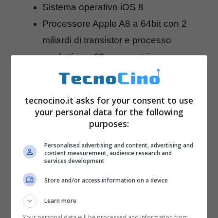
Sistema operativo iOS 8
Processore Apple A8 a 64bit con 2
miliardi di transistor e processo
produttivo a 20 nanometri
Display Retina HD da 4.7 pollici di
diagonale e 1334×750 pixel
tecnocino.it asks for your consent to use
Fotocamera 8 megapixel iSight con
your personal data for the following
True Tone flash, pixel da 1.5 micron e
purposes:
apertura luminosa da f/2.2, autofocus
Personalised advertising and content, advertising and
content measurement, audience research and
ultraveloce, stabilizzatore digitale delle
services development
immagini
Store and/or access information on a device
Videorecording Full HD a 30 o 60fps e
Learn more
slow motion fino a 240fps
Your personal data will be processed and information from