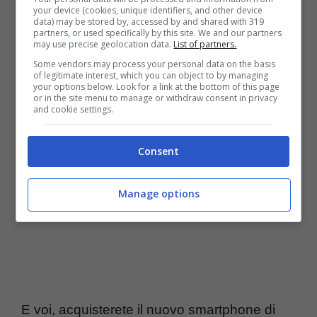
Fotocamera frontale FaceTime HD
your device (cookies, unique identifiers, and other device
data) may be stored by, accessed by and shared with 319
con apertura da f/2.2
partners, or used specifically by this site. We and our partners
may use precise geolocation data.
List of partners.
Tecnologia VoLTE che sta per Voice
Some vendors may process your personal data on the basis
of legitimate interest, which you can object to by managing
over LTE
your options below. Look for a link at the bottom of this page
or in the site menu to manage or withdraw consent in privacy
and cookie settings.
Consent
Manage options
E voi, acquisterete il nuovo smartphone di