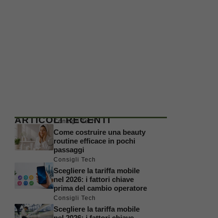
ARTICOLI RECENTI
Consigli Tech
Come costruire una beauty
routine efficace in pochi
passaggi
Consigli Tech
Scegliere la tariffa mobile
nel 2026: i fattori chiave
prima del cambio operatore
Consigli Tech
Scegliere la tariffa mobile
nel 2026: i fattori chiave