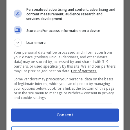
microSD da 8 GB per la MINI F Wi-Fi e da 4
Personalised advertising and content, advertising and
GB per il modello standard, due adesivi per
content measurement, audience research and
services development
fissare la videocamera al casco o al
Store and/or access information on a device
cruscotto dell’auto e un cavo USB. I prezzi di
vendita:
129,99 euro per la MINI F e 169,99
Learn more
per la MINI F Wi-Fi
. La lista dei rivenditori
Your personal data will be processed and information from
your device (cookies, unique identifiers, and other device
data) may be stored by, accessed by and shared with 319
ufficiali
è disponibile sul sito di Nilox
.
partners, or used specifically by this site. We and our partners
may use precise geolocation data.
List of partners.
Some vendors may process your personal data on the basis
of legitimate interest, which you can object to by managing
your options below. Look for a link at the bottom of this page
or in the site menu to manage or withdraw consent in privacy
and cookie settings.
Consent