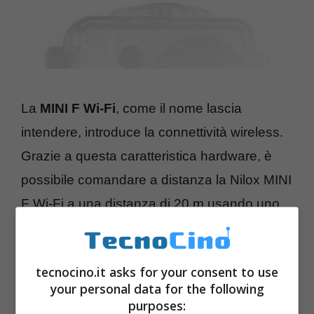
La
MINI F Wi-Fi
, come il nome lascia
intendere, introduce la connettività wireless.
Grazie a questa caratteristica hardware, è
possibile comandare a distanza la Nilox MINI
F Wi-Fi a una distanza di 20 m usando uno
smartphone o un tablet Android o iOS
scaricando l’applicazione gratuita “Nilox MINI
tecnocino.it asks for your consent to use
F WI-FI”. Oltre alla custodia resistente
your personal data for the following
all’acqua, la scatola di vendita include una
purposes: