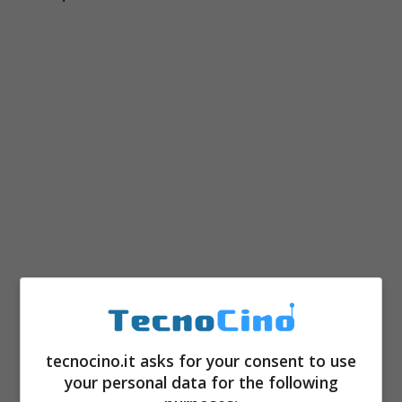
Sistema operativo è Android 4.4.4
KitKat con interfaccia proprietaria
Flyme4
tecnocino.it asks for your consent to use
Display Full HD da 5.36 pollici e 418
your personal data for the following