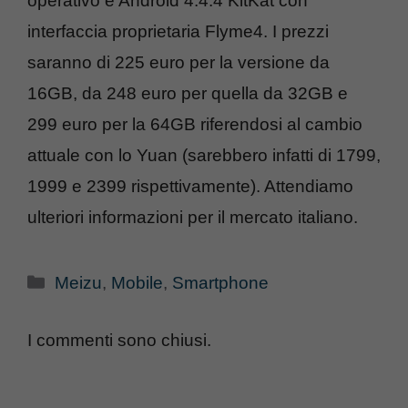
operativo è Android 4.4.4 KitKat con
interfaccia proprietaria Flyme4. I prezzi
saranno di 225 euro per la versione da
16GB, da 248 euro per quella da 32GB e
299 euro per la 64GB riferendosi al cambio
attuale con lo Yuan (sarebbero infatti di 1799,
1999 e 2399 rispettivamente). Attendiamo
ulteriori informazioni per il mercato italiano.
Categorie
Meizu
,
Mobile
,
Smartphone
I commenti sono chiusi.