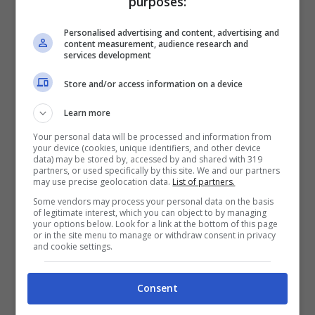
purposes:
ppi di densità
Processore Octa-Core (4 core Cortex-
Personalised advertising and content, advertising and
content measurement, audience research and
A17 e 4 Core Cortex-A7) con 3GB di
services development
Ram
Store and/or access information on a device
Connessione 4G LTE
Learn more
Fotocamera Sony con sensore CMOS
Your personal data will be processed and information from
1/2.3 pollici da 20.7 megapixel (con
your device (cookies, unique identifiers, and other device
data) may be stored by, accessed by and shared with 319
partners, or used specifically by this site. We and our partners
dual flash) e videorecording 4k HD
may use precise geolocation data.
List of partners.
GPS globale, Wi-Fi 802.11ac,
Some vendors may process your personal data on the basis
of legitimate interest, which you can object to by managing
Bluetooth 4.0 e NFC
your options below. Look for a link at the bottom of this page
or in the site menu to manage or withdraw consent in privacy
Spessore di 8.9 mm
and cookie settings.
Batteria da 3100mAh
Consent