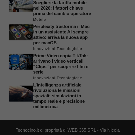
Scegliere la tariffa mobile
nel 2026: i fattori chiave
prima del cambio operatore
Mobile
Perplexity trasforma il Mac
in un assistente AI sempre
attivo: arriva la nuova app
per macOS
Innovazioni Tecnologiche
Prime Video copia TikTok:
arrivano i video verticali
“Clips” per scoprire film e
serie
Innovazioni Tecnologiche
L’intelligenza artificiale
rivoluziona le missioni
spaziali: simulazioni in
tempo reale e precisione
millimetrica
Tecnocino.it di proprietà di WEB 365 SRL - Via Nicola