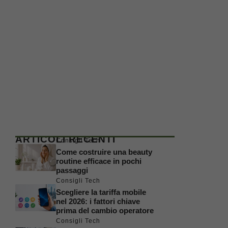
ARTICOLI RECENTI
Consigli Tech
Come costruire una beauty
routine efficace in pochi
passaggi
Consigli Tech
Scegliere la tariffa mobile
nel 2026: i fattori chiave
prima del cambio operatore
Consigli Tech