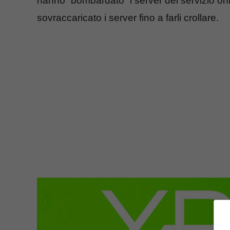
hanno “bombardato” i server del servizio onlin
sovraccaricato i server fino a farli crollare.