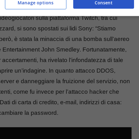
Manage options
Consent
essivamente l’intera rete Comcast. Dopo aver
deogiocatori sulla piattaforma Twitch, tra cui
izzard, si sono spostati sui lidi Sony: “Stiamo
però, è stata la minaccia di una bomba sull’aereo
ine Entertainment John Smedley. Fortunatamente,
 accertamenti, ha rivelato l’infondatezza di tale
prire un’indagine. In quanto attacco DDOS,
erver e danneggiare la fruizione del servizio, non
 utenti, come fu invece per l’attacco hacker che
ati di carta di credito, e-mail, indirizzi di casa:
 cambiare la password.