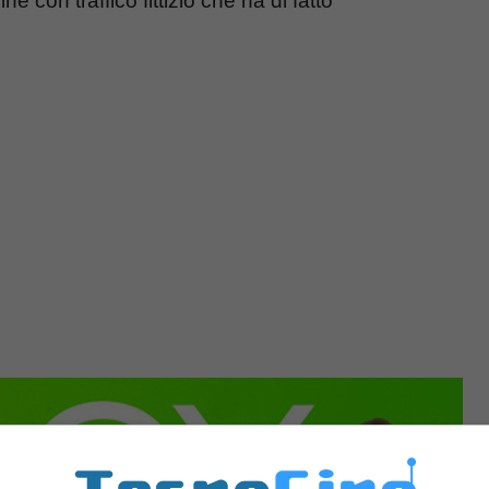
e con traffico fittizio che ha di fatto