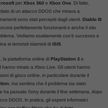
crosoft
per
Xbox 360
e
Xbox One
. Di fatto,
rattato di un attacco DDOS che mirava a
amenti sono stati percepiti dagli utenti.
Diablo III
ncora perfettamente funzionanti e anche il sito
problema. Vediamo esattamente cos’è successo e
 ai terroristi islamisti di
ISIS
.
k
, la piattaforma online di
PlayStation 3
e
d hanno mirato a Xbox Live. Gli utenti hanno
ni di gioco online, in particolare durante il
ition
, ma sembra che il problema sia stato
he ha passato Sony durante il fine settimana, dopo
co DDOS. In pratica, gli esperti informatici