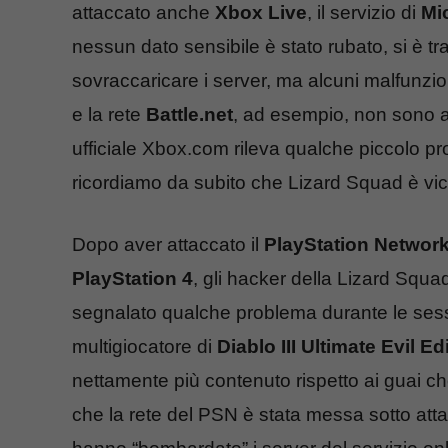
attaccato anche
Xbox Live
, il servizio di
Mi
nessun dato sensibile è stato rubato, si è t
sovraccaricare i server, ma alcuni malfunzion
e la rete
Battle.net
, ad esempio, non sono a
ufficiale Xbox.com rileva qualche piccolo 
ricordiamo da subito che Lizard Squad è vicina
Dopo aver attaccato il
PlayStation Networ
PlayStation 4
, gli hacker della Lizard Squa
segnalato qualche problema durante le sessio
multigiocatore di
Diablo III Ultimate Evil Ed
nettamente più contenuto rispetto ai guai c
che la rete del PSN è stata messa sotto attac