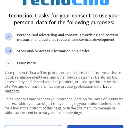
tecnocino.it asks for your consent to use your
personal data for the following purposes:
Personalised advertising and content, advertising and content
measurement, audience research and services development
Store and/or access information on a device
Learn more
Your personal data will be processed and information from your device
(cookies, unique identifiers, and other device data) may be stored by,
accessed by and shared with 319 partners, or used specifically by this
site. We and our partners may use precise geolocation data.
List of
partners.
Some vendors may process your personal data on the basis of legitimate
interest, which you can object to by managing your options below. Look
for a link at the bottom of this page or in the site menu to manage or
withdraw consent in privacy and cookie settings.
ccata la rete dell’operatore statunitense
AT&T
. Gli
 il gioco online League of Legends, proseguendo