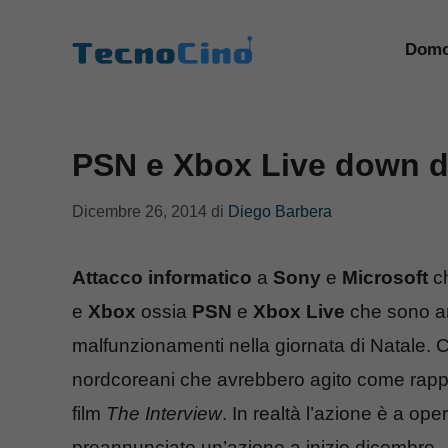
Vai
al
Domo
contenuto
PSN e Xbox Live down di
Dicembre 26, 2014
di
Diego Barbera
Attacco informatico
a
Sony
e
Microsoft
ch
e
Xbox
ossia
PSN
e
Xbox Live
che sono a
malfunzionamenti nella giornata di Natale. C’è
nordcoreani che avrebbero agito come rappres
film
The Interview
. In realtà l’azione è a op
preannunciato un’azione a inizio dicembre.