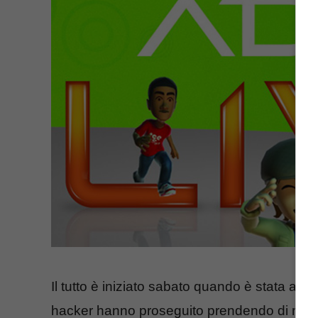
Il tutto è iniziato sabato quando è stata atta
hacker hanno proseguito prendendo di mira