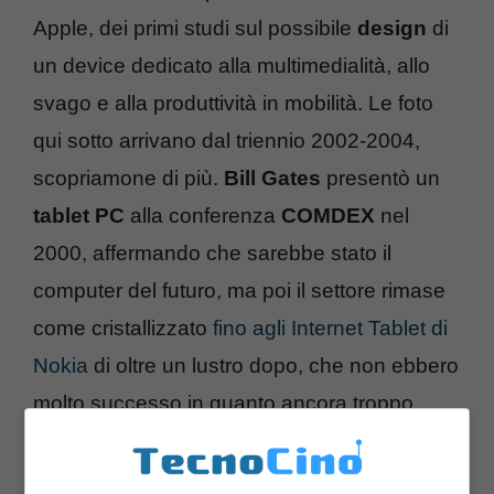
Apple, dei primi studi sul possibile
design
di
un device dedicato alla multimedialità, allo
svago e alla produttività in mobilità. Le foto
qui sotto arrivano dal triennio 2002-2004,
scopriamone di più.
Bill Gates
presentò un
tablet PC
alla conferenza
COMDEX
nel
2000, affermando che sarebbe stato il
computer del futuro, ma poi il settore rimase
come cristallizzato
fino agli Internet Tablet di
Nokia
di oltre un lustro dopo, che non ebbero
molto successo in quanto ancora troppo
legati alla tastiera e al mondo degli
smartphone. Ma nei segretissimi laboratori