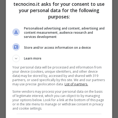
tecnocino.it asks for your consent to use
del design di Apple, dove per accedere
your personal data for the following
serviva un pass speciale e dove
Steve Jobs
purposes:
amava trascorrere diverso tempo in
Personalised advertising and content, advertising and
compagnia del delfino
Jonathan Ive
, era in
content measurement, audience research and
services development
corso d’opera lo studio di iPad. Doveva
Store and/or access information on a device
essere solo touchscreen e doveva essere
comandato dalle dita e non da stylus come i
Learn more
modelli precedenti.
Your personal data will be processed and information from
your device (cookies, unique identifiers, and other device
data) may be stored by, accessed by and shared with 319
partners, or used specifically by this site. We and our partners
may use precise geolocation data.
List of partners.
Some vendors may process your personal data on the basis
of legitimate interest, which you can object to by managing
your options below. Look for a link at the bottom of this page
or in the site menu to manage or withdraw consent in privacy
and cookie settings.