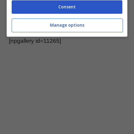
Consent
Manage options
[npgallery id=11265]