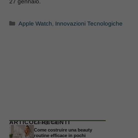
27 gennaio.
Categorie
Apple Watch
,
Innovazioni Tecnologiche
ARTICOLI RECENTI
Consigli Tech
Come costruire una beauty
routine efficace in pochi