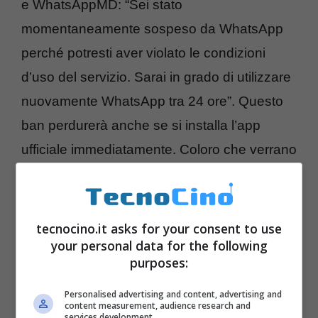
e WhatsAppMD: “Sei stato
momentaneamente sospeso da WhatsApp
perché potresti aver violato le condizioni
d’uso del servizio. Sarai in grado di utilizzare
nuovamente WhatsApp tra 24 ore”. Questo
ban perdurerà anche se si installa l’app
ufficiale immediatamente. Coloro che verrano
trovati a perdurare nell’utilizzo delle
applicazioni non ufficiali dopo le 24 ore di
scadenza, saranno nuovamente banditi dal
tecnocino.it asks for your consent to use
your personal data for the following
servizi per un altro giorno. Pugno duro, ma
purposes:
che WhatsApp giustifica, anche nella sua
stessa guida al servizio, per la sicurezza
Personalised advertising and content, advertising and
content measurement, audience research and
services development