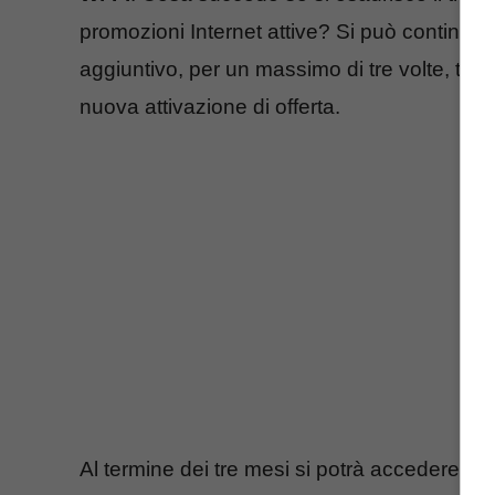
promozioni Internet attive? Si può continua
aggiuntivo, per un massimo di tre volte, term
nuova attivazione di offerta.
Al termine dei tre mesi si potrà accedere a