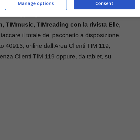
 5 GB a 10 euro ogni 4 settimane con l’offerta
Manage options
Consent
è da aggiungere che l’offerta consente di poter
, TIMmusic, TIMreading con la rivista Elle,
accare il totale del pacchetto a disposizione.
 40916, online dall’Area Clienti TIM 119,
enza Clienti TIM 119 oppure, da tablet, su