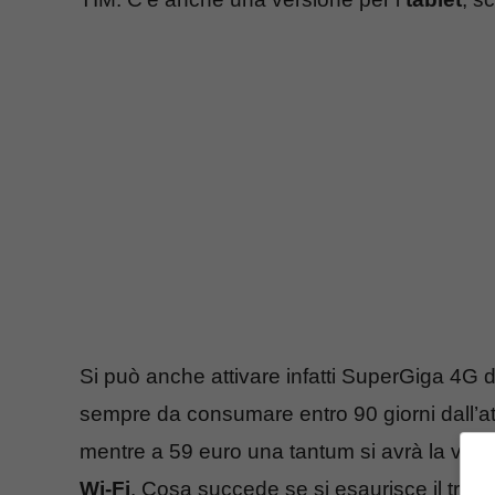
Si può anche attivare infatti SuperGiga 4G 
sempre da consumare entro 90 giorni dall’at
mentre a 59 euro una tantum si avrà la ver
Wi-Fi
. Cosa succede se si esaurisce il traffi