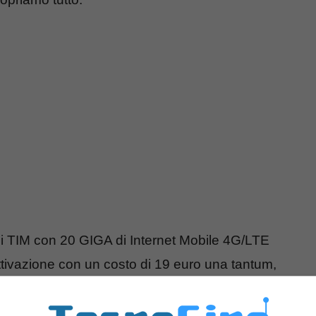
di TIM con 20 GIGA di Internet Mobile 4G/LTE
tivazione con un costo di 19 euro una tantum,
sione
20 GIGA
con incluso anche un
Modem 4G
co dati prima dei 90 giorni e non si hanno altre