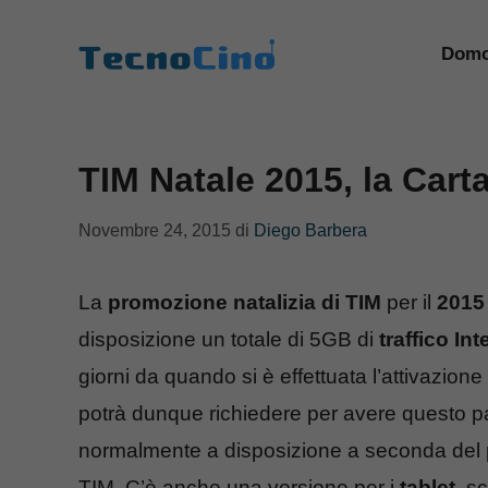
Vai
al
Domo
contenuto
TIM Natale 2015, la Car
Novembre 24, 2015
di
Diego Barbera
La
promozione natalizia di TIM
per il
2015
disposizione un totale di 5GB di
traffico In
giorni da quando si è effettuata l’attivazion
potrà dunque richiedere per avere questo p
normalmente a disposizione a seconda del pro
TIM. C’è anche una versione per i
tablet
, s