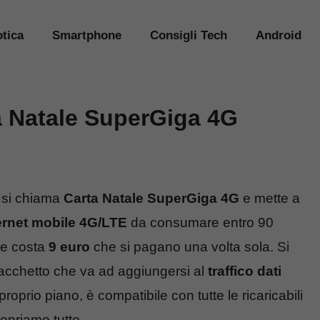
tica
Smartphone
Consigli Tech
Android
ta Natale SuperGiga 4G
si chiama
Carta Natale SuperGiga 4G
e mette a
ternet mobile 4G/LTE
da consumare entro 90
e e costa
9 euro
che si pagano una volta sola. Si
acchetto che va ad aggiungersi al
traffico dati
prio piano, è compatibile con tutte le ricaricabili
copriamo tutto.