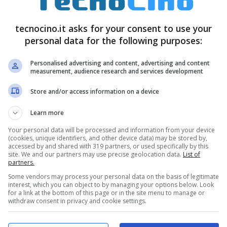
re a navigare al prezzo di 3 euro per 1GB
tecnocino.it asks for your consent to use your
inate le quali non si potrà più navigare fino a
personal data for the following purposes:
Personalised advertising and content, advertising and content
measurement, audience research and services development
Store and/or access information on a device
Learn more
Your personal data will be processed and information from your device
(cookies, unique identifiers, and other device data) may be stored by,
accessed by and shared with 319 partners, or used specifically by this
site. We and our partners may use precise geolocation data.
List of
partners.
Some vendors may process your personal data on the basis of legitimate
interest, which you can object to by managing your options below. Look
for a link at the bottom of this page or in the site menu to manage or
withdraw consent in privacy and cookie settings.
 1 GB a un prezzo di 5 euro ogni 4 settimane con