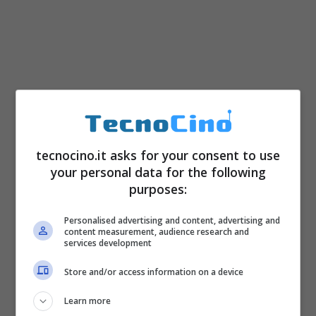
Secondo il giornale inglese
The Guardian
, il
servizio Amazon Pay Monthly effettuerà
sempre una veloce verifica della solvibilità
tecnocino.it asks for your consent to use
del clienti in pochi minuti. Al termine della
your personal data for the following
purposes:
verifica, il cliente potrà acquistare i prodotti
desiderati con una metodologia di
Personalised advertising and content, advertising and
content measurement, audience research and
pagamento rateale, oppure no. Per il
services development
momento, Amazon Pay Monthly è un servizio
Store and/or access information on a device
interessante, anche se il
tasso d’interesse
è
Learn more
del 16,9%
. Quest’ultimo è veramente