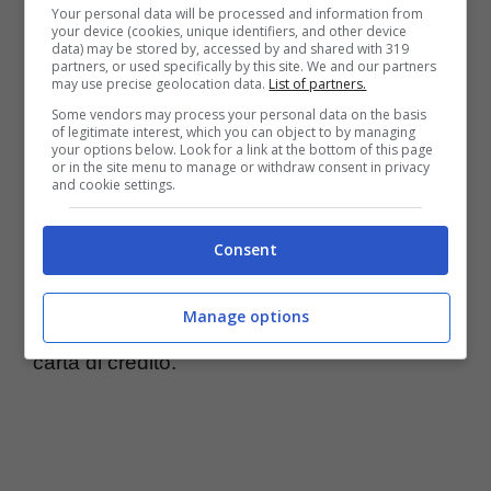
Your personal data will be processed and information from
elevato, tuttavia Amazon è in grado di offrire il
your device (cookies, unique identifiers, and other device
data) may be stored by, accessed by and shared with 319
partners, or used specifically by this site. We and our partners
pagamento rateale in modo semplice e
may use precise geolocation data.
List of partners.
veloce.
Some vendors may process your personal data on the basis
of legitimate interest, which you can object to by managing
your options below. Look for a link at the bottom of this page
or in the site menu to manage or withdraw consent in privacy
Qualora i test saranno positivi in Inghilterra,
and cookie settings.
Amazon Pay Monthly
verrà esteso anche al
resto d’Europa. Negli Stati Uniti, sempre da
Consent
parte di Amazon, viene offerto un servizio
Manage options
simile e legato all’utilizzo di una determinata
carta di credito.