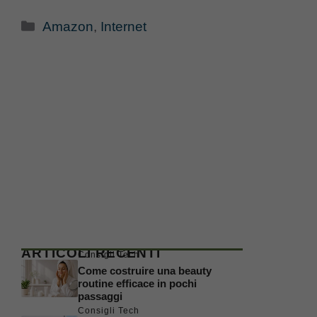
Categorie
Amazon
,
Internet
ARTICOLI RECENTI
Consigli Tech
Come costruire una beauty
routine efficace in pochi
passaggi
Consigli Tech