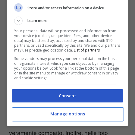
Store and/or access information on a device
Learn more
Axis Vidiu
s è un concentrato di tecnologia
Your personal data will be processed and information from
grazie al controller per il volo, le 3 velocità
your device (cookies, unique identifiers, and other device
data) may be stored by, accessed by and shared with 319
pre-programmate per il volo e il giroscopio a
partners, or used specifically by this site. We and our partners
may use precise geolocation data.
List of partners.
6 assi, che permette di mantenere il drone
Some vendors may process your personal data on the basis
stabile e centrato. L’azienda produttrice ha
of legitimate interest, which you can object to by managing
your options below. Look for a link at the bottom of this page
introdotto anche alcuni algoritmi che
or in the site menu to manage or withdraw consent in privacy
and cookie settings.
permettono di effettuare flip e roll, in modo
completamente automatizzato.
Consent
Il drone è facilmente pilotabile, grazie al
Manage options
telecomando integrato, e il form factor
veramente compatto. Inoltre, nelle foto