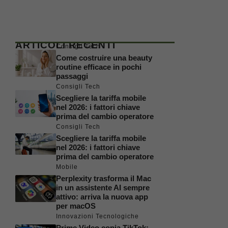
ARTICOLI RECENTI
Consigli Tech
Come costruire una beauty
routine efficace in pochi
passaggi
Consigli Tech
Scegliere la tariffa mobile
nel 2026: i fattori chiave
prima del cambio operatore
Consigli Tech
Scegliere la tariffa mobile
nel 2026: i fattori chiave
prima del cambio operatore
Mobile
Perplexity trasforma il Mac
in un assistente AI sempre
attivo: arriva la nuova app
per macOS
Innovazioni Tecnologiche
Prime Video copia TikTok: