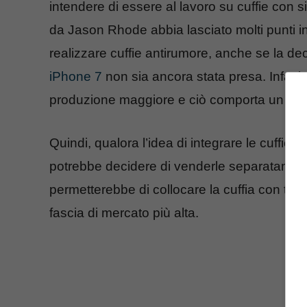
intendere di essere al lavoro su cuffie con 
da Jason Rhode abbia lasciato molti punti i
realizzare cuffie antirumore, anche se la d
iPhone 7
non sia ancora stata presa. Infatti
produzione maggiore e ciò comporta un ulteri
Quindi, qualora l’idea di integrare le cuffie al
potrebbe decidere di venderle separatament
permetterebbe di collocare la cuffia con te
fascia di mercato più alta.