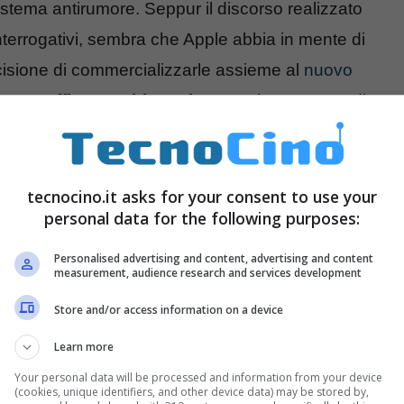
sistema antirumore. Seppur il discorso realizzato
nterrogativi, sembra che Apple abbia in mente di
ecisione di commercializzarle assieme al
nuovo
, una
cuffia con chip antirumore
ha un costo di
ore aggravio per il prezzo finale del prodotto.
l’interno della scatola non sia fattibile, Apple
tecnocino.it asks for your consent to use your
personal data for the following purposes:
e tramite il marchio
Beats
. Quest’ultima strategia
cnologia antirumore e connettore Lightning su una
Personalised advertising and content, advertising and content
measurement, audience research and services development
Store and/or access information on a device
Learn more
Your personal data will be processed and information from your device
(cookies, unique identifiers, and other device data) may be stored by,