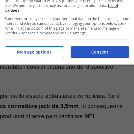
accessed by and shared with 319 partners, or used specifically by this
site. We and our partners may use precise geolocation data.
List of
partners.
Some vendors may process your personal data on the basis of legitimate
interest, which you can object to by managing your options below. Look
for a link at the bottom of this page or in the site menu to manage or
withdraw consent in privacy and cookie settings.
Manage options
Consent
ip antirumore direttamente sulla scheda madre
terebbe i costi di produzione del dispositivo
ple
risulta essere abbastanza complicata. Se è
za connettore jack da 3,5mm
, di conseguenza
oduttori di terze parti certificate
MFI
.