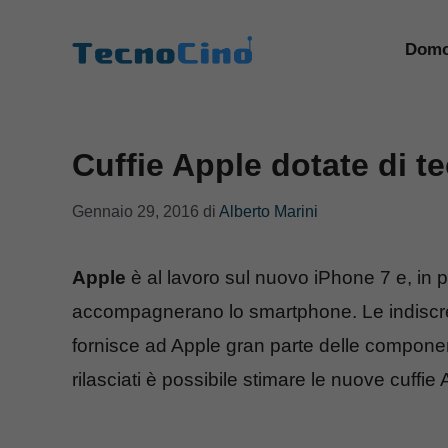
Vai
al
Domo
contenuto
Cuffie Apple dotate di t
Gennaio 29, 2016
di
Alberto Marini
Apple
è al lavoro sul nuovo iPhone 7 e, in pa
accompagnerano lo smartphone. Le indiscre
fornisce ad Apple gran parte delle component
rilasciati è possibile stimare le nuove cuffi