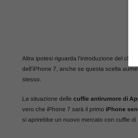
Altra ipotesi riguarda l’introduzione del ch
dell’iPhone 7, anche se questa scelta aumen
stesso.
La situazione delle
cuffie antirumore di Ap
vero che iPhone 7 sarà il primo
iPhone sen
si aprirebbe un nuovo mercato con cuffie di pr